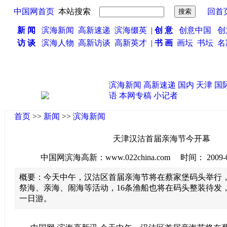
中国网首页
本站搜索
回首
新 闻
滨海新闻
高新速递
滨海缀英
|
创 意
创意中国
创
访 谈
滨海人物
高新访谈
高新英才
|
书 画
画坛
书坛
名
滨海新闻
高新速递
国内
天津
国
语
本网专稿
小记者
首页
>>
新闻
>>
滨海新闻
天津汉沽首届亲海节今开幕
中国网滨海高新：www.022china.com 时间： 2009-09-0
概要：今天中午，汉沽区首届亲海节将在蔡家堡码头举行
祭海、亲海、闹海等活动，16条渔船也将在码头整装待发
一日游。