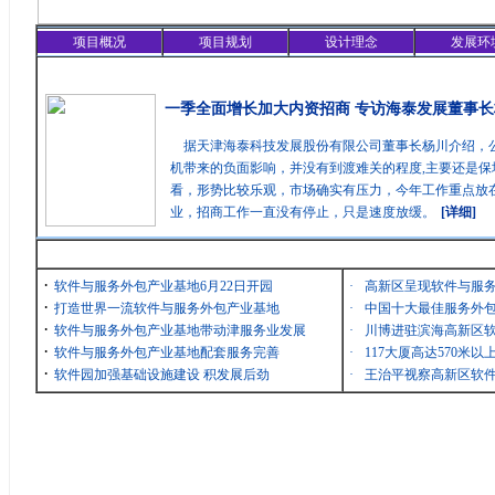
项目概况
项目规划
设计理念
发展环
精彩聚焦
一季全面增长加大内资招商 专访海泰发展董事长
据天津海泰科技发展股份有限公司董事长杨川介绍，
机带来的负面影响，并没有到渡难关的程度,主要还是保
看，形势比较乐观，市场确实有压力，今年工作重点放在
业，招商工作一直没有停止，只是速度放缓。
[详细]
最新消息
·
软件与服务外包产业基地6月22日开园
·
高新区呈现软件与服
·
打造世界一流软件与服务外包产业基地
·
中国十大最佳服务外包
·
软件与服务外包产业基地带动津服务业发展
·
川博进驻滨海高新区
·
软件与服务外包产业基地配套服务完善
·
117大厦高达570米
·
软件园加强基础设施建设 积发展后劲
·
王治平视察高新区软