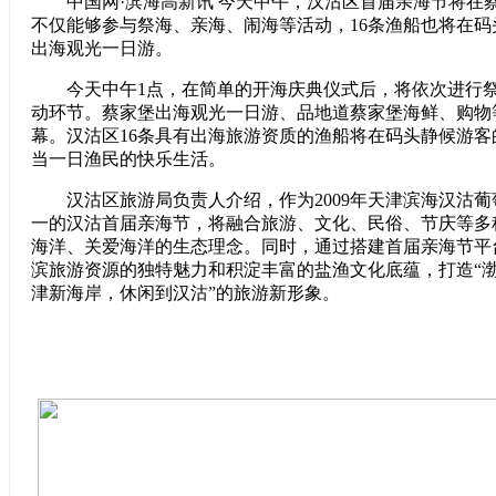
中国网·滨海高新讯 今天中午，汉沽区首届亲海节将在
不仅能够参与祭海、亲海、闹海等活动，16条渔船也将在
出海观光一日游。
今天中午1点，在简单的开海庆典仪式后，将依次进行祭
动环节。蔡家堡出海观光一日游、品地道蔡家堡海鲜、购物
幕。汉沽区16条具有出海旅游资质的渔船将在码头静候游
当一日渔民的快乐生活。
汉沽区旅游局负责人介绍，作为2009年天津滨海汉沽葡
一的汉沽首届亲海节，将融合旅游、文化、民俗、节庆等多
海洋、关爱海洋的生态理念。同时，通过搭建首届亲海节平
滨旅游资源的独特魅力和积淀丰富的盐渔文化底蕴，打造“渤
津新海岸，休闲到汉沽”的旅游新形象。