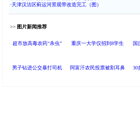
·
天津汉沽区蓟运河景观带改造完工（图）
>>
图片新闻推荐
超市放高毒农药“杀虫”
重庆一大学仅招到8学生
国
男子钻进公交暴打司机
阿富汗农民投票被割耳鼻
3
中国政府网
|
中国网
|
人民网
|
新华网
|
央视网
|
国际在线
|
中
中国共产党新闻
|
中国人权
|
学习时报
|
中国法院网
|
北青网
|
联盟滨海
天津滨海新区官方网站
|
泰达在线
|
滨海新闻网 |
天津开发区
塘沽政务网
|
大港区信息网
|
海泰投资担保
|
滨海新区参观考