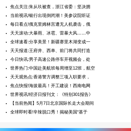
焦点关注:朱从玖被查，浙江省委：坚决拥
当前视讯!银行出现倒闭潮！美参议院听证
每日看点!俄克里姆林宫遭无人机袭击，俄
天天滚动:大暴雨、冰雹、雷暴大风……中
全球速看:分享美景！新疆赛里木湖变成一
天天报道:王府井、西单、前门将共同打造
今日快讯:男子高速公路停车开视频会，处
世界热门:中国赴美航班每周增至12班，航空
天天观热点:香港警方调整三项入职要求，
焦点快报!海拔最高！开工建设！西南电网
世界视讯!经济日报刊文：《特别301报告》
【当前热闻】5月7日北京国际长走大会期间
全球即时看!辛辣脱口秀！揭秘美国“基于