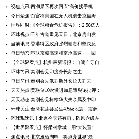
视焦点讯!西湖景区再次回应“高价捞手机
今日聚焦!白宫称美国在无人机袭击克里姆
世界即时:《全球粮食危机报告》：2.58亿人
环球视点!千年古道重见天日，北京房山发
当前讯息:香港特区政府强烈谴责和坚决反
每日动态!串联京藏高速和京承高速——回
【全球聚看点】杭州最新通报：自编自导自
环球简讯:秦刚会见印度外长苏杰生
每日简讯:秦刚会见俄罗斯外长拉夫罗夫
天天热点!美联储10次激进加息遭舆论批评：
天天动态:秦刚会见柯棣华大夫亲属及中印
环球关注:台湾花莲县发生4.5级地震，震源
环球观速讯丨北京今天还有雨，阵风六级左
【世界聚看点】怀柔科学城：用“大装置”
焦点讯息:北京雁栖湖畔，将点亮世界“最