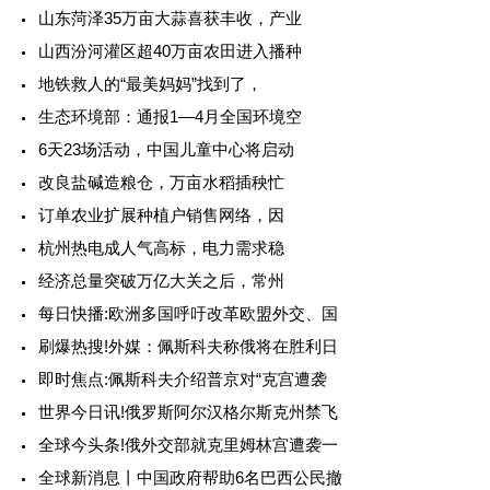
山东菏泽35万亩大蒜喜获丰收，产业
山西汾河灌区超40万亩农田进入播种
地铁救人的“最美妈妈”找到了，
生态环境部：通报1—4月全国环境空
6天23场活动，中国儿童中心将启动
改良盐碱造粮仓，万亩水稻插秧忙
订单农业扩展种植户销售网络，因
杭州热电成人气高标，电力需求稳
经济总量突破万亿大关之后，常州
每日快播:欧洲多国呼吁改革欧盟外交、国
刷爆热搜!外媒：佩斯科夫称俄将在胜利日
即时焦点:佩斯科夫介绍普京对“克宫遭袭
世界今日讯!俄罗斯阿尔汉格尔斯克州禁飞
全球今头条!俄外交部就克里姆林宫遭袭一
全球新消息丨中国政府帮助6名巴西公民撤