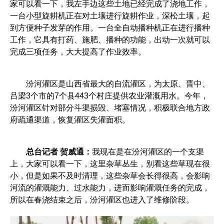
家可以看一下，我左手边这些土地已经完成了浇地工作，
一台小型旋耕机正在对土壤进行旋耕作业，深松土壤，起
到方便种子发芽的作用。一台全自动播种机正在进行播种
工作，它具有打药、施肥、播种的功能，出动一次就可以
完成三项任务，大大提高了作业效率。
汾河灌区是山西省最大的自流灌区，为太原、晋中、
吕梁3个市的7个县443个村庄提供农业灌溉用水。今年，
汾河灌区针对部分斗渠损毁、堵塞情况，积极联合地方政
府疏通渠道，恢复灌区失灌面积。
总台记者 贺威通：
我现在是在汾河灌区的一个支渠
上，大家可以看一下，这里杂草丛生，别看这些草现在很
小，但是如果不及时清理，这些杂草会长得很高，会影响
河流的灌溉能力、过水能力，进而影响灌溉任务的完成，
所以在春浇结束之后，汾河灌区也进入了维修阶段。