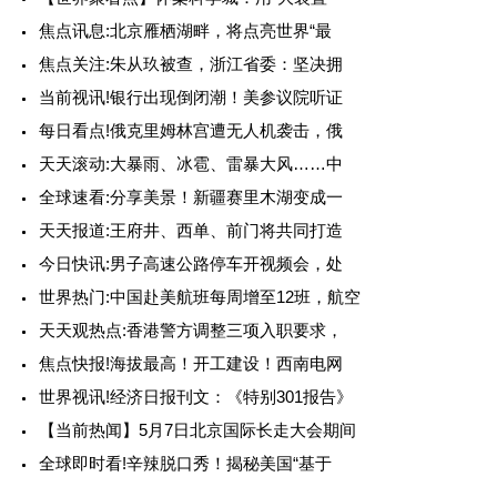
焦点讯息:北京雁栖湖畔，将点亮世界“最
焦点关注:朱从玖被查，浙江省委：坚决拥
当前视讯!银行出现倒闭潮！美参议院听证
每日看点!俄克里姆林宫遭无人机袭击，俄
天天滚动:大暴雨、冰雹、雷暴大风……中
全球速看:分享美景！新疆赛里木湖变成一
天天报道:王府井、西单、前门将共同打造
今日快讯:男子高速公路停车开视频会，处
世界热门:中国赴美航班每周增至12班，航空
天天观热点:香港警方调整三项入职要求，
焦点快报!海拔最高！开工建设！西南电网
世界视讯!经济日报刊文：《特别301报告》
【当前热闻】5月7日北京国际长走大会期间
全球即时看!辛辣脱口秀！揭秘美国“基于