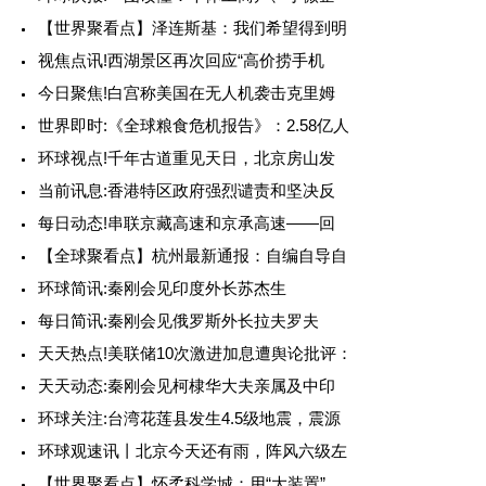
【世界聚看点】泽连斯基：我们希望得到明
视焦点讯!西湖景区再次回应“高价捞手机
今日聚焦!白宫称美国在无人机袭击克里姆
世界即时:《全球粮食危机报告》：2.58亿人
环球视点!千年古道重见天日，北京房山发
当前讯息:香港特区政府强烈谴责和坚决反
每日动态!串联京藏高速和京承高速——回
【全球聚看点】杭州最新通报：自编自导自
环球简讯:秦刚会见印度外长苏杰生
每日简讯:秦刚会见俄罗斯外长拉夫罗夫
天天热点!美联储10次激进加息遭舆论批评：
天天动态:秦刚会见柯棣华大夫亲属及中印
环球关注:台湾花莲县发生4.5级地震，震源
环球观速讯丨北京今天还有雨，阵风六级左
【世界聚看点】怀柔科学城：用“大装置”