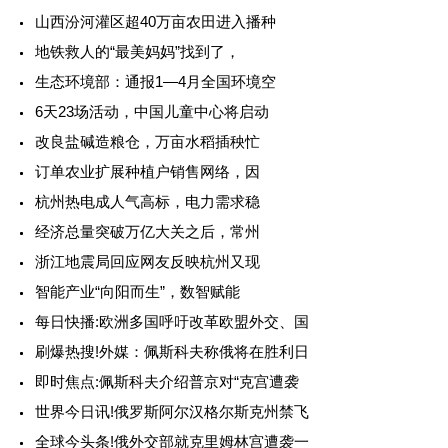
山西汾河灌区超40万亩农田进入播种
地铁救人的“最美妈妈”找到了，
生态环境部：通报1—4月全国环境空
6天23场活动，中国儿童中心将启动
改良盐碱造粮仓，万亩水稻插秧忙
订单农业扩展种植户销售网络，因
杭州热电成人气高标，电力需求稳
经济总量突破万亿大关之后，常州
浙江地震局回应网友反映杭州又现
智能产业“向阳而生”，数智赋能
每日快播:欧洲多国呼吁改革欧盟外交、国
刷爆热搜!外媒：佩斯科夫称俄将在胜利日
即时焦点:佩斯科夫介绍普京对“克宫遭袭
世界今日讯!俄罗斯阿尔汉格尔斯克州禁飞
全球今头条!俄外交部就克里姆林宫遭袭一