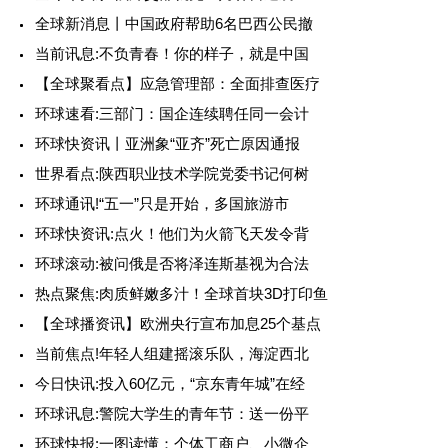
全球新消息丨中国政府帮助6名巴西公民撤
当前讯息:不负青春！你的样子，就是中国
【全球聚看点】应急管理部：全面排查医疗
环球速看:三部门：国企连续聘任同一会计
环球快资讯丨亚洲象“亚齐”死亡原因通报
世界看点:陕西职业技术学院党委书记何树
环球通讯!“五一”只是开始，多国旅游市
环球快资讯:点火！他们为火箭飞天发令背
环球滚动:被问俄是否将泽连斯基视为合法
热点聚焦:肉质鲜嫩多汁！全球首块3D打印鱼
【全球播资讯】欧洲央行宣布加息25个基点
当前焦点!年轻人组建摇滚乐队，海淀西北
今日快讯:投入60亿元，“京东青年城”在经
环球讯息:警院大学生的青年节：送一份平
环球快报:一图读懂：个体工商户、小微企