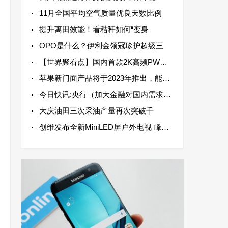
11月全国平均空气质量优良天数比例
提升离田效能！看秸秆如何“变身
OPO是什么？伊利金领冠珍护超级三
【世界聚看点】国内首款2K高频PWM柔性屏在武汉量产下线
苹果新门面产品将于2023年推出，能击败Meta Oculus2和索尼Oculus2以及索尼PlayStation VR
今日快讯:央行（加大金融对国内需求和供给体系支持力度）
大庆油田三次采油产量再次突破千
创维发布全新MiniLED屏户外电视 峰值亮度可达3000尼特