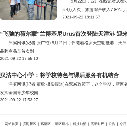
9月22日，四川在线记者从都江
5 4万人次，旅游综合收入7 8亿
2021-09-22 18:11:57
“飞驰的荷尔蒙”兰博基尼Urus首次登陆天津港 迎
津滨网讯(记者 张广艳) 9月21日，伴随着格罗天空轮抵港，天津
品牌商品车首次到
2021-09-22 17:55:10
汉沽中心小学：将学校特色与课后服务有机结合
津滨网讯(记者 董欣 摄影报道)在双减政策下，这个学期，新区
发挥全国青少年校园
2021-09-22 17:53:27
网站首页
|
滨海新区
|
高新区
|
新区巡礼
|
科技前沿
|
高新时评
|
公告
|
今日