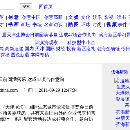
回首页
英
|
创 意
创意中国
创意高新
|
文 娱
文化
娱乐
影视
读书
英才
|
书 画
画坛
书坛
名家访谈
|
酷 图
环球
时尚
|
视 频
事件
天津生博会日前圆满落幕 达成47项合作意向
·
滨海新区学习贯彻
闻
高新速递
国内
天津
国际
财经
投资
新区巡礼
渤海金项链
今
海探秘
图说新语
本网专稿
滨海新闻
前圆满落幕 达成47项合作意向
.com 时间： 2011-09-29 12:47:34
（天津滨海）国际生态城市论坛暨博览会日前
·
滨海新
新区商务委获悉，共有来自国内外的企业代表和普
·
中新天
统计，系列配套活动共达成47项合作、意向协
·
滨海新