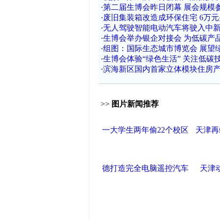
·
第二届生博会昨日闭幕 展会规模
·
废旧集装箱改造成环保住宅 6万元
·
无人驾驶智能电动汽车将驶入中
·
生博会举办银企对接会 为低碳产
·
组图：国际生态城市博览会 展望
·
生博会体验“绿色生活” 关注低碳
·
滨海新区国内首家立体模块住房
>>
图片新闻推荐
一大学生两年偷22个校区
天津再
德打造完全电脑遥控汽车
天津