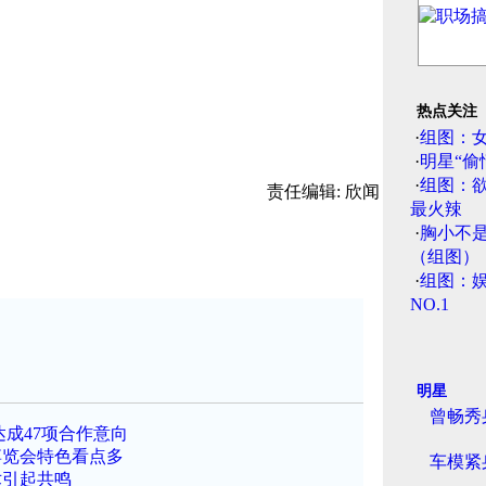
热点关注
·
组图：
·
明星“偷
·
组图：
责任编辑: 欣闻
最火辣
·
胸小不
（组图）
·
组图：娱
NO.1
明星
曾畅秀
成47项合作意向
博览会特色看点多
车模紧
术引起共鸣