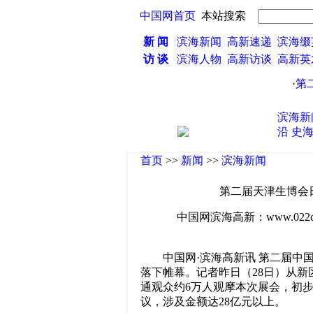
中国网首页
本站搜索
新 闻
滨海新闻
高新速递
滨海缀
访 谈
滨海人物
高新访谈
高新
·
第二届
滨海新
沿
史
首页
>>
新闻
>>
滨海新闻
第二届天津生博会日
中国网滨海高新：www.022china
中国网·滨海高新讯 第二届中国
落下帷幕。记者昨日（28日）从
通观众约6万人观摩本次展会，初步
议，涉及金额达28亿元以上。