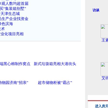
参观人数均超首届
买“集装箱别墅”
访谈
新天津生态城
品生产企业找资金
绿色滨海
技术
产业化项目亮相
王
端黑心棉制作窝点
新式垃圾箱亮相大港街头
艾
动物园济南“招亲”
超市储物柜被“霸占”