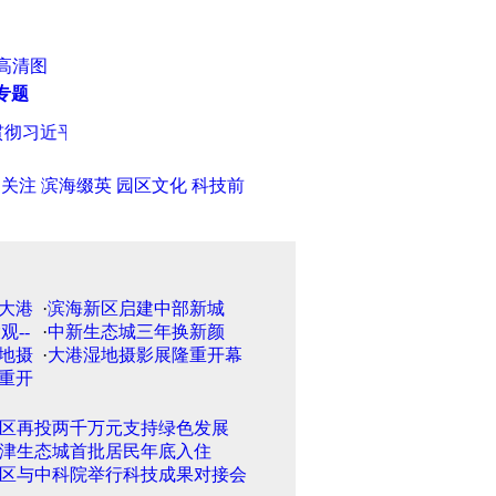
高清图
专题
习近平同志在津考察时重要讲话
·
抚顺首家硬笔书法教学实验基
日关注
滨海缀英
园区文化
科技前
·
滨海新区启建中部新城
·
中新生态城三年换新颜
·
大港湿地摄影展隆重开幕
区再投两千万元支持绿色发展
津生态城首批居民年底入住
区与中科院举行科技成果对接会