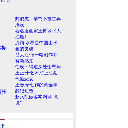
封俊虎：学书不被古典
淹没
著名漫画家王原谈《大
红脸》
庞雨:水墨是中国山水
素梅
画的灵魂
吕大江:每一幅创作都
有新感觉
任欢：得道深处谢恩师
王正升:艺术沾上江湖
气挺悲哀
王春涛:创作的黄金年
龄很短暂
得胜
赵兵凯做客本网谈“意
境”