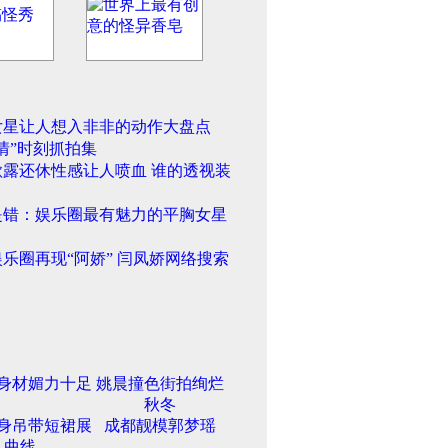
女星让人想入非非的动作大盘点
情”时刻抓拍集
欲露还休性感让人喷血 谁的透视装
是错：娱乐圈最有魅力的平胸女星
乐圈再现“阿娇” 闫凤娇网络搜索
身材媚力十足
姚晨撞色街拍绚烂
秋冬
身吊带短裙展
成都靓模郭梦瑶
曲线