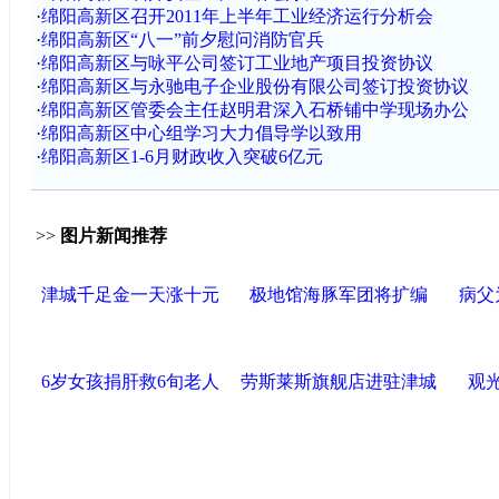
·
绵阳高新区召开2011年上半年工业经济运行分析会
·
绵阳高新区“八一”前夕慰问消防官兵
·
绵阳高新区与咏平公司签订工业地产项目投资协议
·
绵阳高新区与永驰电子企业股份有限公司签订投资协议
·
绵阳高新区管委会主任赵明君深入石桥铺中学现场办公
·
绵阳高新区中心组学习大力倡导学以致用
·
绵阳高新区1-6月财政收入突破6亿元
>>
图片新闻推荐
津城千足金一天涨十元
极地馆海豚军团将扩编
病父
6岁女孩捐肝救6旬老人
劳斯莱斯旗舰店进驻津城
观