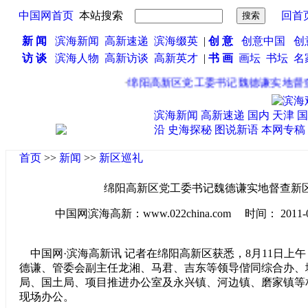
中国网首页
本站搜索
回首
新 闻
滨海新闻
高新速递
滨海缀英
|
创 意
创意中国
创
访 谈
滨海人物
高新访谈
高新英才
|
书 画
画坛
书坛
名
·
绵阳高新区党工委书记魏德谦实地督查
滨海新闻
高新速递
国内
天津
国
沿
史海探秘
图说新语
本网专稿
首页
>>
新闻
>>
新区巡礼
绵阳高新区党工委书记魏德谦实地督查新
中国网滨海高新：www.022china.com 时间： 2011-08-1
中国网·滨海高新讯 记者在绵阳高新区获悉，8月11日上
德谦、管委会副主任龙湘、马君、吉东等领导偕同综合办、
局、国土局、项目推进办公室及永兴镇、河边镇、磨家镇等
现场办公。