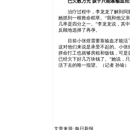
已欠数万元 孩子只能靠输血而
治疗过程中，李龙龙了解到同胞
她抓到一根救命稻草。“我和他父
几率是四分之一。”李龙龙说，其
反顾地选择了再孕。
目前小张煜需要靠输血才能活下来
这对他们来说是承受不起的。小张
拼命打工也就够房租和饭钱，可是
已经欠下好几万块钱了。”她说，
活下去的唯一指望。（记者 孙瑜
文章来源: 每日新报