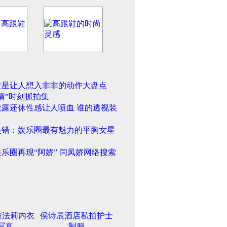
女星让人想入非非的动作大盘点
情”时刻抓拍集
欲露还休性感让人喷血 谁的透视装
是错：娱乐圈最有魅力的平胸女星
乐圈再现“阿娇” 闫凤娇网络搜索
拉法莉内衣
侯诗辰酒店私拍护士
写真
制服