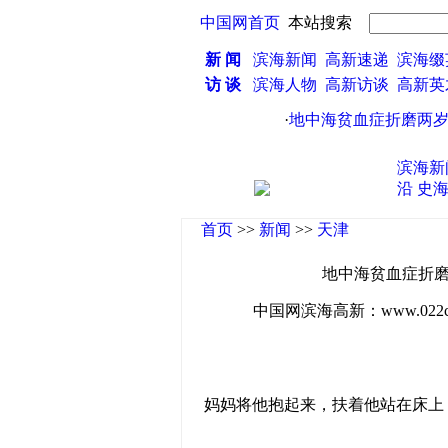
中国网首页
本站搜索
新 闻
滨海新闻
高新速递
滨海缀
访 谈
滨海人物
高新访谈
高新
·
地中海贫血症折磨两岁男
滨海新
沿
史
首页
>>
新闻
>>
天津
地中海贫血症折磨
中国网滨海高新：www.022china
妈妈将他抱起来，扶着他站在床上