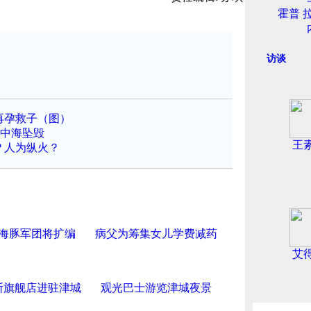
霍普 
访谈
再孕救子（图）
地中海坠毁
王
？人为纵火？
海豚军团将扩编
病父为筹集女儿学费减药
艾
斯旗舰店进驻津城
观光巴士游览津城夜景