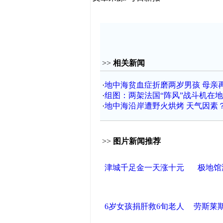
>>
相关新闻
·
地中海贫血症折磨两岁男孩 母亲
·
组图：两架法国“阵风”战斗机在
·
地中海沿岸遭野火烘烤 天气因素
>>
图片新闻推荐
津城千足金一天涨十元
极地馆
6岁女孩捐肝救6旬老人
劳斯莱