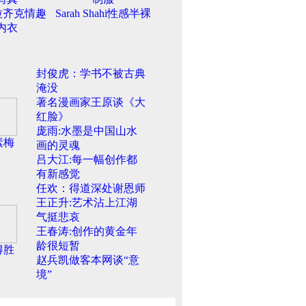
拉齐克情趣
Sarah Shahi性感半裸
内衣
封俊虎：学书不被古典
淹没
著名漫画家王原谈《大
红脸》
庞雨:水墨是中国山水
素梅
画的灵魂
吕大江:每一幅创作都
有新感觉
任欢：得道深处谢恩师
王正升:艺术沾上江湖
气挺悲哀
王春涛:创作的黄金年
龄很短暂
得胜
赵兵凯做客本网谈“意
境”