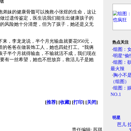
活
弟妹的健康骨髓可以挽救小张煜的生命，这让
亲做过遗传鉴定，医生说我们能生出健康孩子的
中的风险她十分清楚，但为了孩子，她还是义无
，李龙龙说，半个月光输血就要花950元，
热点关注
煜的爸爸在做装饰工人，她也四处打工。“我俩
·
组图：
孩子半个月就得输血，不输就活不成，我们现在
·
明星“偷
只要有一丝希望，她也不想放弃，救活儿子是她
·
组图：
）
最火辣
·
胸小不
（组图）
·
组图：娱
NO.1
[
推荐
] [
收藏
] [
打印
] [
关闭
]
明星
芭儿 
责任编辑: 苏琪