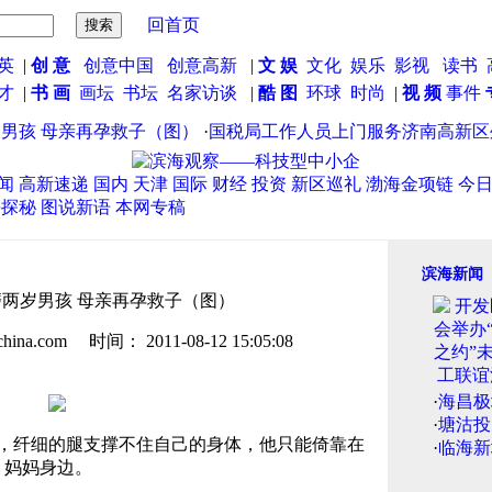
回首页
英
|
创 意
创意中国
创意高新
|
文 娱
文化
娱乐
影视
读书
英才
|
书 画
画坛
书坛
名家访谈
|
酷 图
环球
时尚
|
视 频
事件
孩 母亲再孕救子（图）
·
国税局工作人员上门服务济南高新区外
闻
高新速递
国内
天津
国际
财经
投资
新区巡礼
渤海金项链
今
海探秘
图说新语
本网专稿
滨海新闻
两岁男孩 母亲再孕救子（图）
.com 时间： 2011-08-12 15:05:08
·
海昌极
·
塘沽投
，纤细的腿支撑不住自己的身体，他只能倚靠在
·
临海新
妈妈身边。