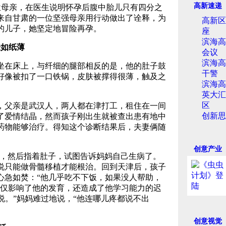
高新速递
位母亲，在医生说明怀孕后腹中胎儿只有四分之
来自甘肃的一位坚强母亲用行动做出了诠释，为
高新区
的儿子，她坚定地冒险再孕。
座
滨海高
肤如纸薄
会议
滨海高
在床上，与纤细的腿部相反的是，他的肚子鼓
干警
好像被扣了一口铁锅，皮肤被撑得很薄，触及之
滨海高
英大汇
区
父亲是武汉人，两人都在津打工，租住在一间
创新思
有了爱情结晶，然而孩子刚出生就被查出患有地中
药物能够治疗。得知这个诊断结果后，夫妻俩随
创意产业
，然后指着肚子，试图告诉妈妈自己生病了。
说只能做骨髓移植才能根治。回到天津后，孩子
心急如焚：“他几乎吃不下饭，如果没人帮助，
不仅影响了他的发育，还造成了他学习能力的迟
会说。”妈妈难过地说，“他连哪儿疼都说不出
创意视觉