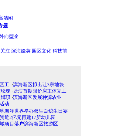
高清图
专题
向型企业
·
《婆婆来了》姊妹篇开机 丈母娘是否房价推手
·
天津市
日关注
滨海缀英
园区文化
科技前
·
滨海新区拟出让3宗地块
·
塘沽首期限价房主体完工
·
滨海新区发展种源农业
地海洋世界举办双生白鲸生日宴
资近2亿元再建17所幼儿园
城项目落户滨海新区旅游区