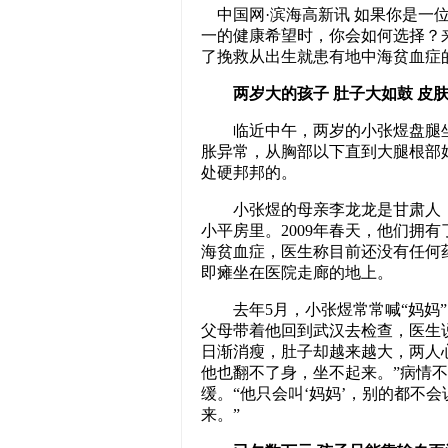
中国网·滨海高新讯 如果你是一
一的健康希望时，你会如何选择？
了挽救从出生就患有地中海贫血症
两岁大的孩子 肚子大如鼓 皮
临近中午，两岁的小张煜盘腿坐
胀异常，从胸部以下直到大腿根部
处硬邦邦的。
小张煜的母亲李龙龙是甘肃人，
小平房里。2009年春天，他们拥
海贫血症，医生称目前还没有任何
即瘫坐在医院走廊的地上。
去年5月，小张煜常常喊“妈妈”
父母带着他回到武汉去检查，医生
日渐消瘦，肚子却越来越大，两人
他也翻不了身，坐不起来。”病情
缓。“他只会叫‘妈妈’，别的都不
来。”