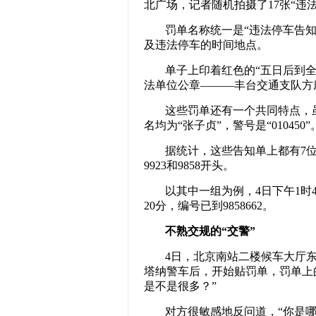
北广场，记者随机拍摄了17张“违
罚单名称统一是“违法停车告
及违法停车的时间地点。
单子上印着红色的“五日后到
法单位公章———丰台交通支队方
这些罚单还有一个共同特点，
名均为“张子贞”，警号是“010450”
据统计，这些告知单上都有7
9923和9858开头。
以其中一组为例，4日下午1时4
20分，编号已到9858662。
不熟交规的“交警”
4日，北京南站二楼候车大厅东
塔纳警车后，开始贴罚单，罚单上
是不是很多？”
对方很敏感地反问道，“你是哪