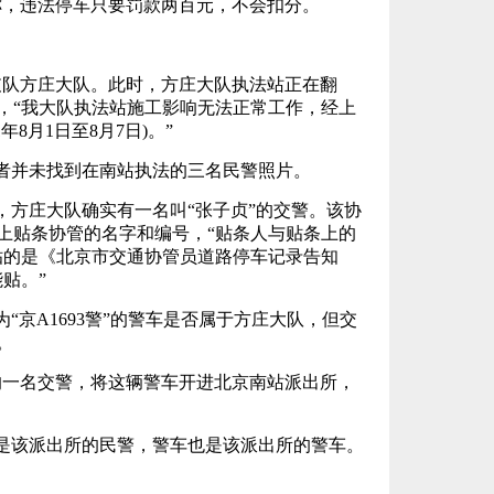
称，违法停车只要罚款两百元，不会扣分。
支队方庄大队。此时，方庄大队执法站正在翻
，“我大队执法站施工影响无法正常工作，经上
年8月1日至8月7日)。”
者并未找到在南站执法的三名民警照片。
，方庄大队确实有一名叫“张子贞”的交警。该协
上贴条协管的名字和编号，“贴条人与贴条上的
贴的是《北京市交通协管员道路停车记录告知
贴。”
“京A1693警”的警车是否属于方庄大队，但交
。
的一名交警，将这辆警车开进北京南站派出所，
是该派出所的民警，警车也是该派出所的警车。