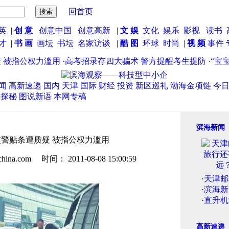
回首页
英
|
创 意
创意中国
创意高新
|
文 娱
文化
娱乐
影视
读书
英才
|
书 画
画坛
书坛
名家访谈
|
酷 图
环球
时尚
|
视 频
事件
公权力滥用
·
高考招录存四大骗术 警方提醒考生提防
·
“宝宝的事”
闻
高新速递
国内
天津
国际
财经
投资
新区巡礼
渤海金项链
今
海探秘
图说新语
本网专稿
滨海新闻
警贴条遭质疑 被指公权力滥用
.com 时间： 2011-08-08 15:00:59
·
天津邮
·
滨海新
·
直升机
高新速递