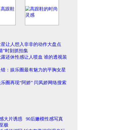
女星让人想入非非的动作大盘点
情”时刻抓拍集
欲露还休性感让人喷血 谁的透视装
是错：娱乐圈最有魅力的平胸女星
乐圈再现“阿娇” 闫凤娇网络搜索
感大片诱惑
90后嫩模性感写真
至极