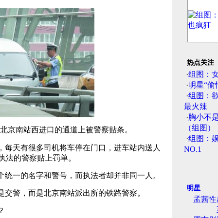
热点关注
·
组图：
·
明星“偷
·
组图：
最火辣
·
胸小不
（组图）
在北京南站西进口的通道上被警察贴条。
·
组图：娱
，每天有很多司机将车停在门口，进车站内送人
NO.1
执法的警察贴上罚单。
个统一的名字和警号，而执法者却并非同一人。
明星
是交警，而是北京南站派出所的铁路警察。
孟茜性
？