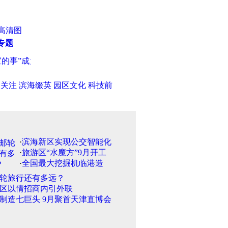
高清图
专题
成为“国事”? 入园为何依然难?
·
《烈焰》上演戏中戏 马苏苦练京
日关注
滨海缀英
园区文化
科技前
·
滨海新区实现公交智能化
·
旅游区“水魔方”9月开工
·
全国最大挖掘机临港造
轮旅行还有多远？
区以情招商内引外联
制造七巨头 9月聚首天津直博会