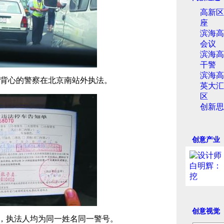
高新区
座
滨海高
会议
滨海高
干警
滨海高
光背心的警察在北京南站外执法。
英大汇
区
创新思
创意产业
创意视觉
，执法人均为同一姓名同一警号。