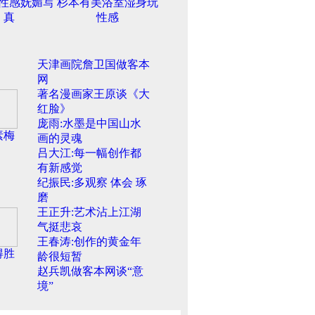
性感妩媚写
杉本有美浴室湿身玩
真
性感
天津画院詹卫国做客本
网
著名漫画家王原谈《大
红脸》
庞雨:水墨是中国山水
素梅
画的灵魂
吕大江:每一幅创作都
有新感觉
纪振民:多观察 体会 琢
磨
王正升:艺术沾上江湖
气挺悲哀
王春涛:创作的黄金年
得胜
龄很短暂
赵兵凯做客本网谈“意
境”