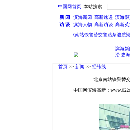
中国网首页
本站搜索
新 闻
滨海新闻
高新速递
滨海缀
访 谈
滨海人物
高新访谈
高新
·
北京南站铁警替交警贴条遭质疑 被指
滨海新
沿
史
首页
>>
新闻
>>
经纬线
北京南站铁警替交
中国网滨海高新：www.022china