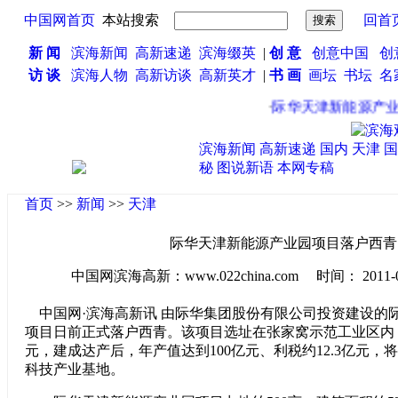
中国网首页
本站搜索
回首
新 闻
滨海新闻
高新速递
滨海缀英
|
创 意
创意中国
创
访 谈
滨海人物
高新访谈
高新英才
|
书 画
画坛
书坛
名
·
际华天津新能源产业
滨海新闻
高新速递
国内
天津
国
秘
图说新语
本网专稿
首页
>>
新闻
>>
天津
际华天津新能源产业园项目落户西青
中国网滨海高新：www.022china.com 时间： 2011-07-2
中国网·滨海高新讯 由际华集团股份有限公司投资建设的
项目日前正式落户西青。该项目选址在张家窝示范工业区内
元，建成达产后，年产值达到100亿元、利税约12.3亿元
科技产业基地。