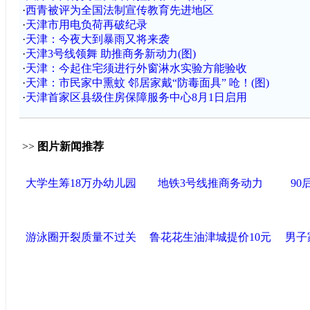
·
西青被评为全国法制宣传教育先进地区
·
天津市用电负荷再破纪录
·
天津：今夜大到暴雨又将来袭
·
天津3号线领舞 助推商务新动力(图)
·
天津：今起住宅须进行外窗淋水实验方能验收
·
天津：市民家中熏蚊 邻居家戴“防毒面具” 呛！(图)
·
天津首家区县级住房保障服务中心8月1日启用
>>
图片新闻推荐
大学生筹18万办幼儿园
地铁3号线推商务动力
9
游泳圈开裂质量不过关
鲁花花生油津城提价10元
男子