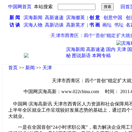
中国网首页
本站搜索
回首
新 闻
滨海新闻
高新速递
滨海缀英
|
创 意
创意中国
创
访 谈
滨海人物
高新访谈
高新英才
|
书 画
画坛
书坛
名
·
天津市西青区：四个“首创”稳定扩大就业
滨海新闻
高新速递
国内
天津
国
秘
图说新语
本网专稿
首页
>>
新闻
>>
天津
天津市西青区：四个“首创”稳定扩大就
中国网滨海高新：www.022china.com 时间： 2011-07-2
中国网·滨海高新讯 天津市西青区人力资源和社会保障局
上半年全区就业工作呈现较好发展态势的基础上，通过四个“
大就业。
一是在全国首创“24小时求职公寓”，着力解决企业用工