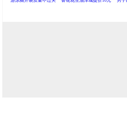
游泳圈开裂质量不过关
鲁花花生油津城提价10元
男子
导航中国
中国政府网
|
中国网
|
人民网
|
新华网
|
央视网
|
国际
产党新闻
|
中国创新网