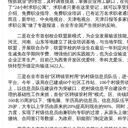
情抓就业”的理念，及时调查摸底，掌握企业用工缺口，在
了“24小时求职公寓”。求职者只要在这里登记，就可以享
介绍、免费职业指导、免费职业培训，已有近万名求职者通
而且，新华社、中央电视台、天津电视台、天津日报等多家媒
求职公寓”做了专题报道，在全市全国产生很好的反响。
二是在全市首创校企联盟新模式，为企业发展输送技能
河北、河南、山东等地建立了就业培训基地，与当地学院、
联盟，开展联合办学，联盟学校的毕业生在最后一年到定向
生减免在学期间学费、增强他们的实践能力，也为企业输送
企业正常生产。目前已为西青开发区优爱特、帝科尤爱乐、
快转型升级定向输送3422人。
三是在全市首创“区聘镇管村用”的村级信息员队伍，进
平台。今年，该局在已建成60个社区工作站、106个村级劳
上，以信息员队伍建设作为突破口，把村级信息平台建设作
理的基础性工作来抓，首创“区聘镇管村用”模式。区、街镇
160名35周岁以下、懂电脑、学历高的信息员。信息员队伍
29岁，大专以上学历由原来的20%提高到现在的90%。同
力度，实现了村级信息员由兼职向专职的过渡，从源头上做
缴纳、合同签订等数据，为政府、职能部门制定政策、科学