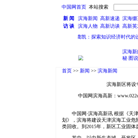
中国网首页
本站搜索
新 闻
滨海新闻
高新速递
滨海缀
访 谈
滨海人物
高新访谈
高新
·
龚凯：探索知识经济时代的设
滨海新
秘
图
首页
>>
新闻
>>
滨海新闻
滨海新区将设
中国网滨海高新：www.022china
中国网·滨海高新讯 根据《天
划》，滨海将建设天津滨海工业危
类回收。到2015年，新区工业固体
其中，以中新生态城、开发区