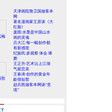
天津画院詹卫国做客本
网
著名漫画家王原谈《大
红脸》
庞雨:水墨是中国山水
素梅
画的灵魂
吕大江:每一幅创作都
有新感觉
纪振民:多观察 体会 琢
磨
王正升:艺术沾上江湖
气挺悲哀
王春涛:创作的黄金年
得胜
龄很短暂
赵兵凯做客本网谈“意
境”