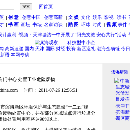
回首页
英
|
创 意
创意中国
创意高新
|
文 娱
文化
娱乐
影视
读书
英才
|
书 画
画坛
书坛
名家访谈
|
酷 图
环球
时尚
|
视 频
事件
计赢利
·
视频：天津塘沽一中开展了“阳光支教 安心共行”活动
·
视
闻
高新速递
国内
天津
国际
财经
投资
新区巡礼
渤海金项链
今
说新语
本网专稿
滨海新闻
专门中心 处置工业危险废物
.com 时间： 2011-07-26 12:56:51
·
天津开
津市滨海新区环境保护与生态建设“十二五”规
·
滨海新
险废物处置中心，并在部分区域试点进行垃圾分
·
新区商
废物处置利用率将达98%以上。
、保税区、汉沽城区、大港城区等为试点，逐步