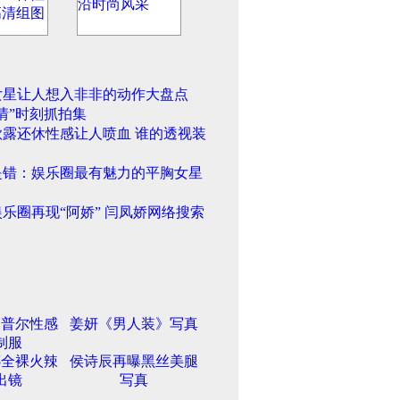
女星让人想入非非的动作大盘点
情”时刻抓拍集
欲露还休性感让人喷血 谁的透视装
是错：娱乐圈最有魅力的平胸女星
乐圈再现“阿娇” 闫凤娇网络搜索
内普尔性感
姜妍《男人装》写真
制服
娜全裸火辣
侯诗辰再曝黑丝美腿
出镜
写真