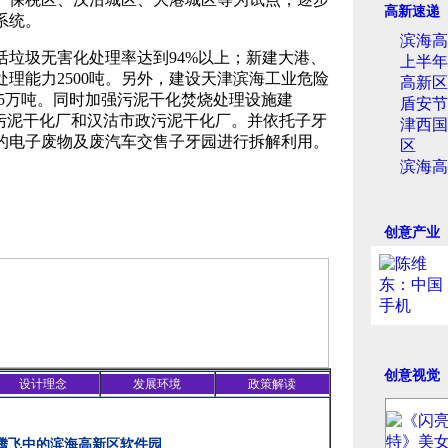
高新速递
系统。
滨海高
生活垃圾无害化处理率达到94%以上；新建大港、
上半年
理能力2500吨。另外，建设天津滨海工业危险
高新区
75万吨。同时加强污泥干化焚烧处理设施建
盾安节
港污泥干化厂和汉沽市政污泥干化厂。并依托子牙
津西国
的电子废物及废汽车交售子牙园进行拆解利用。
区
滨海高
创意产业
创意视觉
设计理念
发展环境
政策解读
 腾飞中的滨海高新区软件园