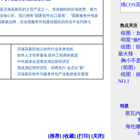
是滨海高新区的主导产业之一。凭借独特的区域优势，着力
业核心区。现已拥有“国家软件出口基地”、“国家服务外包基
国家级品牌，在全国服务外包最佳园区的排名中名列第七
热点关注
·
组图：
·
明星“偷
·
组图：
·
滨海高新区抢占软件行业未来先机
最火辣
·
软件人才培养基地 软件工程师的摇篮
·
胸小不
·
中外媒体走进渤龙湖总部经济区
（组图）
·
渤龙湖总部经济区：招商先行 业态出“新”
·
组图：娱
·
滨海新区软件与服务外包产业集群效应显现
NO.1
明星
斯瓦
海伦
[
推荐
] [
收藏
] [
打印
] [
关闭
]