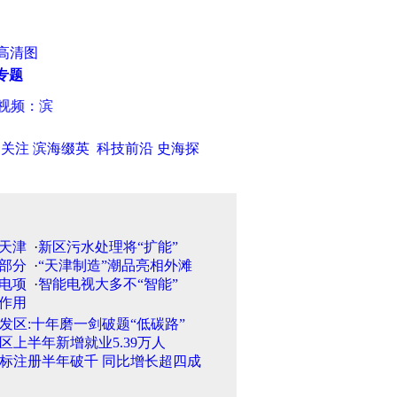
高清图
专题
频：滨海新区新港街举行迎“八一”军警民联欢会
·
视频：滨海新区
日关注
滨海缀英
科技前沿
史海探
·
新区污水处理将“扩能”
·
“天津制造”潮品亮相外滩
·
智能电视大多不“智能”
发区:十年磨一剑破题“低碳路”
区上半年新增就业5.39万人
标注册半年破千 同比增长超四成