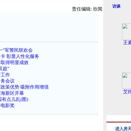
访谈
责任编辑: 欣闻
王
一”军警民联欢会
卡 彰显人性化服务
作取得明显成效
双超”
产工作
常务会议
政策优势 吸附作用增强
艾
滨海新区开幕
有点儿乱(图)
字电影奖