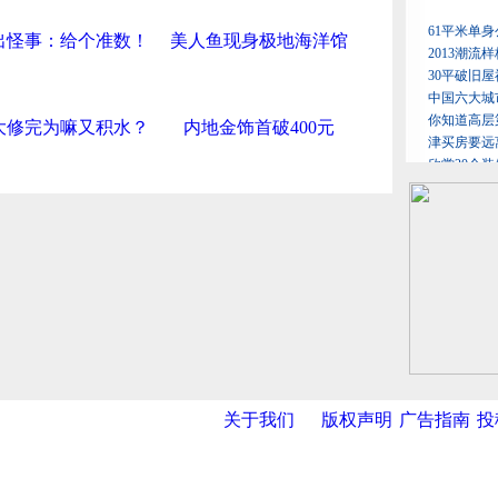
出怪事：给个准数！
美人鱼现身极地海洋馆
大修完为嘛又积水？
内地金饰首破400元
关于我们
版权声明
广告指南
投
网
|
新华网
|
央视网
|
国际在线
|
中国日报
|
中国经济网
|
中国台湾网
|