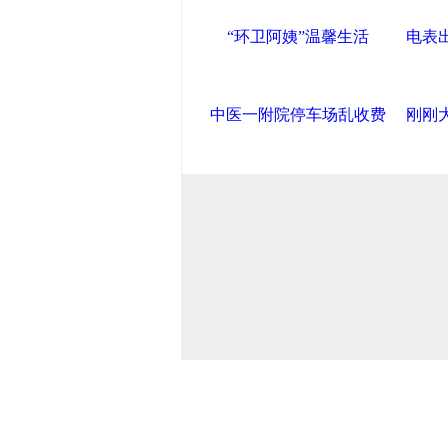
“环卫阿姨”温馨生活
电表
中医一附院停车场乱收费
刚刚
导航中国
中国政府网
|
中国网
|
人民
产党新闻
|
中国创新网