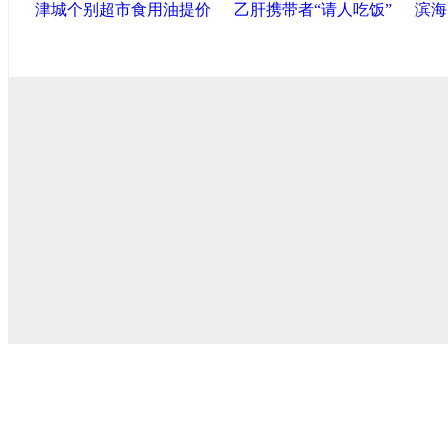
津城个别超市食用油提价
乙肝携带者“请人吃饭”
滨海
导航中国
中国政府网
|
中国网
|
人民网
|
新华网
|
央视网
|
国际
产党新闻
|
中国创新网