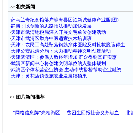
>>
相关新闻
·
萨马兰奇纪念馆落户静海县团泊新城健康产业园(图)
·
静海：以创新的思路招法推动加快发展
·
天津市武清地税局深入开展文明单位创建活动
·
天津市武清区举办中医适宜技术培训班
·
天津：农民工高处坠落钢筋穿体医院及时抢救脱险得生
·
天津公安武清分局下大力推动精神文明创建活动
·
天津武清区：参保人数逐年增加 群众得到真正实惠
·
武清区新闻中心将创建文明单位纳入整体规划
·
武清区个体私营企业协会 主动牵线搭桥帮助企业融资
·
天津：黄花店镇设施农业发展结硕果
>>
图片新闻推荐
“网格信息牌”亮相街区
贫困生回报社会义务献血
北