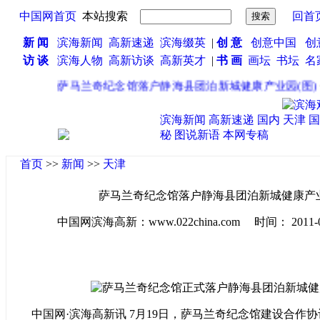
中国网首页
本站搜索
回首
新 闻
滨海新闻
高新速递
滨海缀英
|
创 意
创意中国
创
访 谈
滨海人物
高新访谈
高新英才
|
书 画
画坛
书坛
名
·
萨马兰奇纪念馆落户静海县团泊新城健康产业园(图)
·
滨海新闻
高新速递
国内
天津
国
秘
图说新语
本网专稿
首页
>>
新闻
>>
天津
萨马兰奇纪念馆落户静海县团泊新城健康产业
中国网滨海高新：www.022china.com 时间： 2011-07-2
中国网·滨海高新讯 7月19日，萨马兰奇纪念馆建设合作