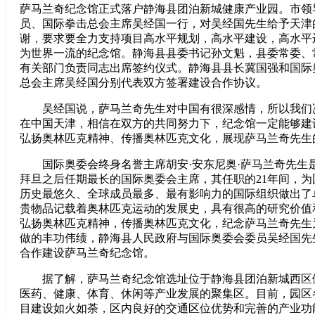
萨马兰奇纪念馆正式落户静海县团泊新城健康产业园。市领
员、国际拳击总会主席吴经国一行，对吴经国先生给予天津
谢，要求要全力支持项目高水平规划，高水平建设，高水平
为世界一流的纪念馆。静海县县委书记孙文魁，县委常委、
有关部门负责同志出席签约仪式。静海县县长冀国强和国际
总会主席吴经国分别代表双方签署建设合作协议。
吴经国说，萨马兰奇先生对中国有很深感情，所以我们
在中国天津，相信在双方的共同努力下，纪念馆一定能够建
弘扬奥林匹克精神、传播奥林匹克文化，展现萨马兰奇先生
国际奥委会终身名誉主席胡安·安东尼奥·萨马兰奇先生是
拜旦之后任期最长的国际奥委会主席，其任职的21年间，
历史最悠久、全球成员最多、最有影响力的国际组织做出了
贵物品记载着奥林匹克运动的发展史，具有很高的研究价值
弘扬奥林匹克精神，传播奥林匹克文化，纪念萨马兰奇先生
做的丰功伟绩，静海县人民政府与国际奥委会委员吴经国先
合作建设萨马兰奇纪念馆。
据了解，萨马兰奇纪念馆选址位于静海县团泊新城西区
医药、健康、体育、休闲等产业发展的聚集区。目前，园区
目建设如火如荼，区内良好的交通区位优势和完善的产业功