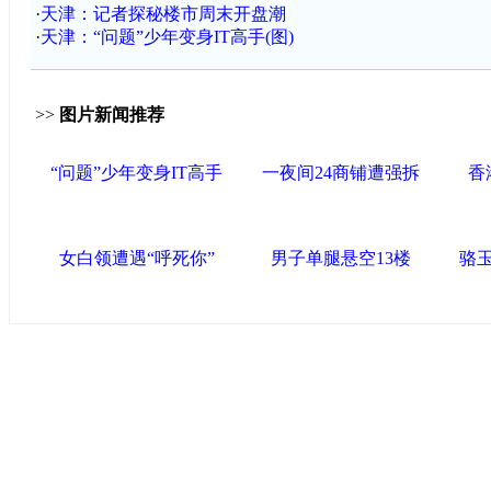
·
天津：记者探秘楼市周末开盘潮
·
天津：“问题”少年变身IT高手(图)
>>
图片新闻推荐
“问题”少年变身IT高手
一夜间24商铺遭强拆
香
女白领遭遇“呼死你”
男子单腿悬空13楼
骆
导航中国
中国政府网
|
中国网
|
人民网
|
新华网
|
央视网
|
国际
产党新闻
|
中国创新网
联盟高新
海泰控股集团
|
BPO基地
|
海泰投资担保
|
力神电
区
区
|
北辰科技园区
联盟滨海
滨海新区网
|
泰达在线
|
开发区贸促网
|
滨海参观