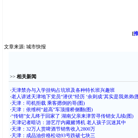
[
文章来源: 城市快报
>>
相关新闻
·
天津禁办与入学挂钩占坑班及各种特长班兴趣班
·
老人讲述天津地下党员“潜伏”经历 ‘余则成’其实是我弟弟(图
·
天津：司机拒载 乘客摁倒的哥(图)
·
天津：依维柯“超高”车顶撞桥侧翻(图)
·
“传销”女儿终于回家了 湖南父亲来津苦寻传销女儿续(图)
·
天津记者暗访：游艺厅内藏赌博机 老人孩子沉迷其中
·
天津：32万人赏啤酒节销售收入2800万
·
天津：成品油价格松动93号跌破七块三