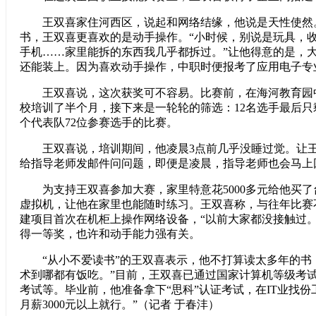
王双喜家住河西区，说起和网络结缘，他说是天性使然
书，王双喜更喜欢的是动手操作。“小时候，别说是玩具，收
手机……家里能拆的东西我几乎都拆过。”让他得意的是，
还能装上。因为喜欢动手操作，中职时便报考了应用电子专
王双喜说，这次获奖可不容易。比赛前，在海河教育园
校培训了半个月，接下来是一轮轮的筛选：12名选手最后只剩
个代表队72位参赛选手的比赛。
王双喜说，培训期间，他凌晨3点前几乎没睡过觉。让王
给指导老师发邮件问问题，即便是凌晨，指导老师也会马上
为支持王双喜参加大赛，家里特意花5000多元给他买了
虚拟机，让他在家里也能随时练习。王双喜称，与往年比赛
建项目首次在机柜上操作网络设备，“以前大家都没接触过。
得一等奖，也许和动手能力强有关。
“从小不爱读书”的王双喜表示，他不打算读太多年的书，
术到哪都有饭吃。”目前，王双喜已通过国家计算机等级考试
考试等。毕业前，他准备拿下“思科”认证考试，在IT业找份
月薪3000元以上就行。”（记者 于春沣）