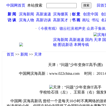
中国网首页
本站搜索
回首
新 闻
滨海新闻
高新速递
滨海缀英
|
创 意
创意中国
创
访 谈
滨海人物
高新访谈
高新英才
|
书 画
画坛
书坛
名
·
《今夜有戏》德云社演相声史 众弟子集体上
滨海新闻
高新速递
国内
天津
国
秘
图说新语
本网专稿
首页
>>
新闻
>>
天津
天津：“问题”少年变身IT高手(图)
中国网滨海高新：www.022china.com 时间： 2011-07-1
学校给石强（左）、王双喜（右）颁发
中国网·滨海高新讯 曾经一个是每天10小时不离网络的游
欢读书的少年，但现在却分别获得了全国职业技能大赛数字