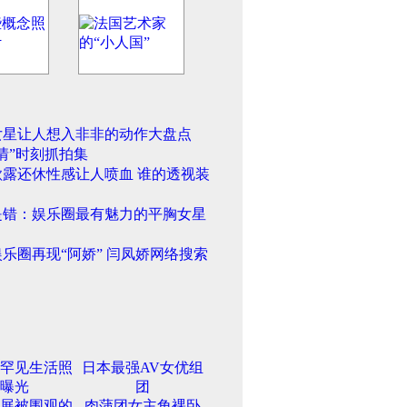
女星让人想入非非的动作大盘点
情”时刻抓拍集
欲露还休性感让人喷血 谁的透视装
是错：娱乐圈最有魅力的平胸女星
乐圈再现“阿娇” 闫凤娇网络搜索
罕见生活照
日本最强AV女优组
曝光
团
展被围观的
肉蒲团女主角裸卧