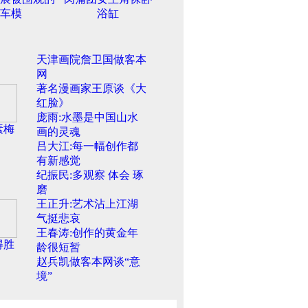
车模
浴缸
天津画院詹卫国做客本
网
著名漫画家王原谈《大
红脸》
庞雨:水墨是中国山水
素梅
画的灵魂
吕大江:每一幅创作都
有新感觉
纪振民:多观察 体会 琢
磨
王正升:艺术沾上江湖
气挺悲哀
王春涛:创作的黄金年
得胜
龄很短暂
赵兵凯做客本网谈“意
境”