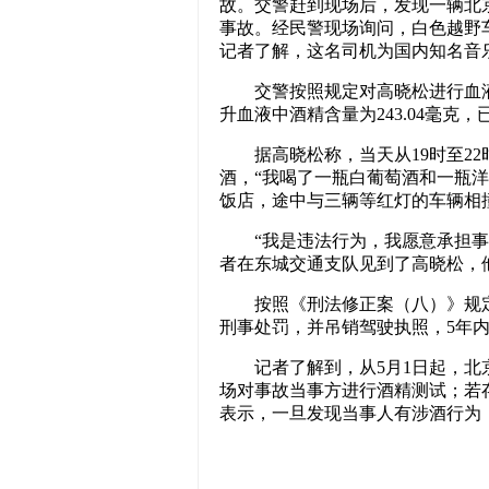
故。交警赶到现场后，发现一辆北
事故。经民警现场询问，白色越野
记者了解，这名司机为国内知名音
交警按照规定对高晓松进行血液
升血液中酒精含量为243.04毫克
据高晓松称，当天从19时至22
酒，“我喝了一瓶白葡萄酒和一瓶洋
饭店，途中与三辆等红灯的车辆相
“我是违法行为，我愿意承担事故
者在东城交通支队见到了高晓松，
按照《刑法修正案（八）》规定
刑事处罚，并吊销驾驶执照，5年
记者了解到，从5月1日起，北京
场对事故当事方进行酒精测试；若
表示，一旦发现当事人有涉酒行为