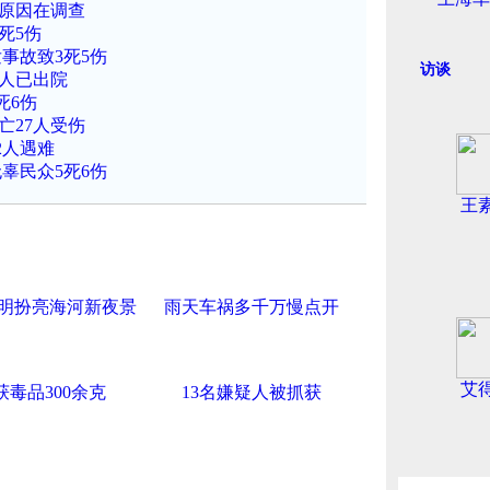
故原因在调查
死5伤
事故致3死5伤
访谈
3人已出院
死6伤
亡27人受伤
2人遇难
辜民众5死6伤
王
明扮亮海河新夜景
雨天车祸多千万慢点开
艾
获毒品300余克
13名嫌疑人被抓获