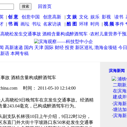
回首页
英
|
创 意
创意中国
创意高新
|
文 娱
文化
娱乐
影视
读书
英才
|
书 画
画坛
书坛
名家访谈
|
酷 图
环球
时尚
|
视 频
事件
晓松发生交通事故 酒精含量构成醉酒驾车
·
农村儿童营养干预工
闻
高新速递
国内
天津
国际
财经
投资
新区巡礼
渤海金项链
今
说新语
本网专稿
滨海新闻
事故 酒精含量构成醉酒驾车
.com 时间： 2011-05-10 12:14:00
乐人高晓松9日晚驾车在京发生交通事故。经酒精
·
滨海新
量243.04毫克，已构成醉酒驾车行为。
·
塘沽加
·
滨海新
队长林强10日上午介绍，9日22时32分，
区东直门外大街十字坡路口东50米处发生交通事