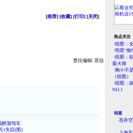
[
推荐
] [
收藏
] [
打印
] [
关闭
]
热点关注
·
组图：
·
明星“偷
·
组图：
责任编辑: 苏拉
最火辣
·
胸小不
（组图）
·
组图：娱
NO.1
明星
苍井空
成醉酒驾车
1失踪(图)
上海车