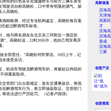
京牌照的白色英菲尼迪越野车与前方三辆车发生
高新速递
车驾驶员自称高晓松，口中带有明显的酒气。据
滨海高
乐人高晓松。
天津海
高新区
酒精检测，经过专业机构鉴定，高晓松每百毫
才
，已经超过醉酒驾车标准。
滨海高
时，他与两名朋友在北京东三环附近一酒店饮
滨海高
酒”。高晓松说，22时20分许，他自己驾车离开
形成
撞。
滨海高
三家
全部责任。”高晓松对民警说。10日上午，记
他未接受采访。
创意产业
，机动车驾驶员醉酒驾车的，将被处以拘役的
内不得重新取得。
交管部门出台新规定，发生交通事故后，将现
存在醉酒驾车行为，将立即抽血取证。交管部门
，将依法进行严厉处罚。（记者卢国强）
创意视觉