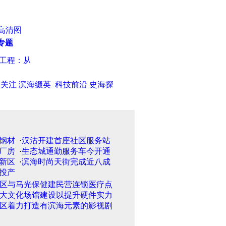
高清图
专题
程：从提供免费午餐开始
·
“小学6年”改5年 北京丰台5年内试点
日关注
滨海缀英
科技前沿
史海探
·
汉沽开建首座社区服务站
·
生态城通勤服务车今开通
·
滨海时尚天街完成近八成
区与马光保健建民营连锁医疗点
大文化场馆建设以提升硬件实力
区着力打造有滨海元素的影视剧