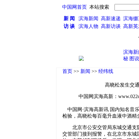
中国网首页
本站搜索
新 闻
滨海新闻
高新速递
滨海缀
访 谈
滨海人物
高新访谈
高新
·
高
滨海新
秘
图
首页
>>
新闻
>>
经纬线
高晓松发生交通
中国网滨海高新：www.022china
中国网·滨海高新讯 国内知名音
检验，高晓松每百毫升血液中酒精含
北京市公安交管局东城交通支队副支
交管部门接到报警，在北京市东城