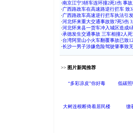
·
南京江宁3轿车连环撞2死1伤 事
·
广西路政车在高速路逆行拦车 致3
·
广西路政车高速逆行拦车执法引发
·
河北怀来重大交通事故致7死5伤 
·
河北怀来县一货车冲入城区造成6
·
承德发生交通事故 三车相撞2人死
·
台湾阿里山小火车翻覆事故已致1
·
长沙一男子涉嫌危险驾驶肇事致无
>>
图片新闻推荐
“多彩凉皮”你好毒
低碳照
大树连根断倚着居民楼
缴