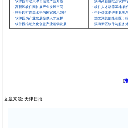
·
软件园带动天津市信息产业升级
·
滨海高新区抢占软件
·
高新区软件园扩展产业发展空间
·
软件人才培养基地 软
·
软件园打造高水平的国家级示范区
·
中外媒体走进渤龙湖
·
软件园为产业发展提供人才支撑
·
渤龙湖总部经济区：招
·
软件园推动文化创意产业蓬勃发展
·
滨海新区软件与服务
[
文章来源: 天津日报