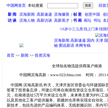
中国网首页
本站搜索
回首
新 闻
滨海新闻
高新速递
滨海缀英
|
创 意
创意中国
创
访 谈
滨海人物
高新访谈
高新英才
|
书 画
画坛
书坛
名
·
19岁小三儿竟找上门来找我理
滨海新闻
高新速递
国内
天津
国
秘
图说新语
本网专稿
首页
>>
新闻
>>
投资滨海
全球知名物流提供商落户南港
中国网滨海高新：www.022china.com 时间： 2011-03-2
中国网·滨海高新讯 昨天，天津开发区管委会与环捷国际
签署了投资备忘录，环捷公司将在南港投资设立仓库项目。项
元，在南港选址5万平方米设立仓库，未来将主要为PPG工
以及其他化工客户提供服务。新建的仓库将实现全自动化，
新技术，包括先进的产品编码体系，无线射频识别，库内可