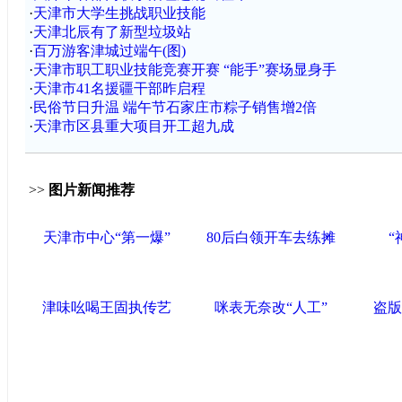
·
天津市大学生挑战职业技能
·
天津北辰有了新型垃圾站
·
百万游客津城过端午(图)
·
天津市职工职业技能竞赛开赛 “能手”赛场显身手
·
天津市41名援疆干部昨启程
·
民俗节日升温 端午节石家庄市粽子销售增2倍
·
天津市区县重大项目开工超九成
>>
图片新闻推荐
天津市中心“第一爆”
80后白领开车去练摊
“
津味吆喝王固执传艺
咪表无奈改“人工”
盗版