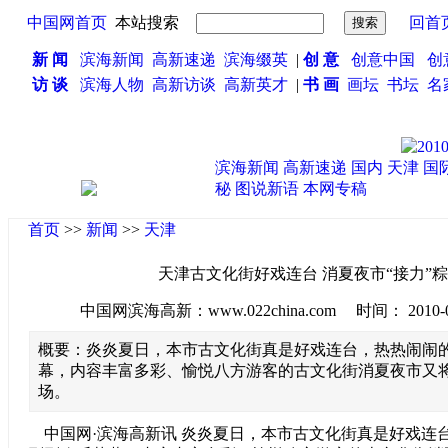
中国网首页
本站搜索
回首
新 闻
滨海新闻
高新速递
滨海缀英
|
创 意
创意中国
创
访 谈
滨海人物
高新访谈
高新英才
|
书 画
画坛
书坛
名
滨海新闻
高新速递
国内
天津
国
秘
图说新语
本网专稿
首页
>>
新闻
>>
天津
天津古文化街好戏连台 消夏夜市“接力”
中国网滨海高新：www.022china.com 时间： 2010-06-1
概要：炎炎夏日，本市古文化街真是好戏连台，热热闹闹
幕，内容丰富多彩、愉悦八方游客的古文化街消夏夜市又将
场。
中国网·滨海高新讯 炎炎夏日，本市古文化街真是好戏连