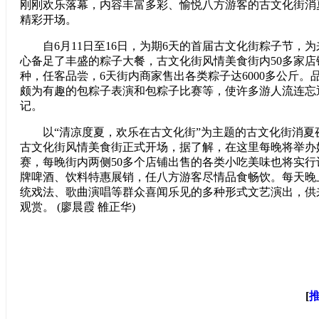
刚刚欢乐落幕，内容丰富多彩、愉悦八方游客的古文化街消夏
精彩开场。
自6月11日至16日，为期6天的首届古文化街粽子节，
心备足了丰盛的粽子大餐，古文化街风情美食街内50多家
种，任客品尝，6天街内商家售出各类粽子达6000多公斤。
颇为有趣的包粽子表演和包粽子比赛等，使许多游人流连忘
记。
以“清凉度夏，欢乐在古文化街”为主题的古文化街消夏夜
古文化街风情美食街正式开场，据了解，在这里每晚将举办
赛，每晚街内两侧50多个店铺出售的各类小吃美味也将实
牌啤酒、饮料特惠展销，任八方游客尽情品食畅饮。每天晚
统戏法、歌曲演唱等群众喜闻乐见的多种形式文艺演出，供
观赏。 (廖晨霞 雒正华)
[