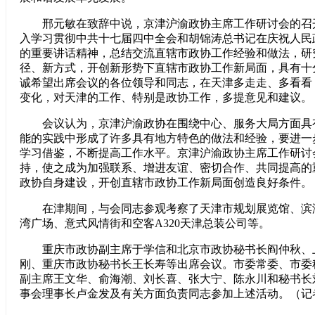
邢元敏在致辞中说，京津沪渝政协主席工作研讨会的召
入学习贯彻中共十七届四中全会和胡锦涛总书记在庆祝人民
的重要讲话精神，总结交流直辖市政协工作经验和做法，研
径、新方式，开创新形势下直辖市政协工作新局面，具有十
诚希望出席会议的各位领导和同志，在天津多走走、多看看
变化，对天津的工作、特别是政协工作，多提意见和建议。
会议认为，京津沪渝政协在围绕中心、服务大局方面具
能的实践中形成了许多具有地方特色的做法和经验，要进一
学习借鉴，不断提高工作水平。京津沪渝政协主席工作研讨
持，使之成为加强联系、增进友谊、密切合作、共同提高的
政协自身建设，开创直辖市政协工作新局面创造良好条件。
在津期间，与会同志参观考察了天津市规划展览馆、滨
湾广场、意式风情街和空客A320天津总装公司等。
重庆市政协副主席于学信和北京市政协秘书长阎仲秋、
刚、重庆市政协秘书长王长寿等出席会议。市委常委、市委
副主席王文华、俞海潮、刘长喜、张大宁、陈永川和秘书长
事会理事长卢金发及有关方面负责同志参加上述活动。（记者