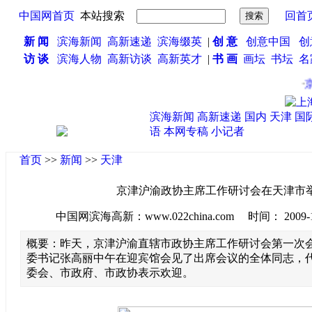
中国网首页
本站搜索
回首
新 闻
滨海新闻
高新速递
滨海缀英
|
创 意
创意中国
创
访 谈
滨海人物
高新访谈
高新英才
|
书 画
画坛
书坛
名
·
京
滨海新闻
高新速递
国内
天津
国
语
本网专稿
小记者
首页
>>
新闻
>>
天津
京津沪渝政协主席工作研讨会在天津市
中国网滨海高新：www.022china.com 时间： 2009-10-2
概要：昨天，京津沪渝直辖市政协主席工作研讨会第一次
委书记张高丽中午在迎宾馆会见了出席会议的全体同志，
委会、市政府、市政协表示欢迎。