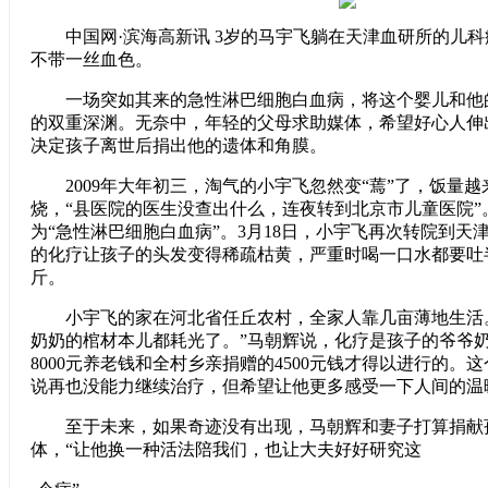
中国网·滨海高新讯
3岁的马宇飞躺在天津血研所的儿
不带一丝血色。
一场突如其来的急性淋巴细胞白血病，将这个婴儿和他
的双重深渊。无奈中，年轻的父母求助媒体，希望好心人伸
决定孩子离世后捐出他的遗体和角膜。
2009年大年初三，淘气的小宇飞忽然变“蔫”了，饭量越
烧，“县医院的医生没查出什么，连夜转到北京市儿童医院”
为“急性淋巴细胞白血病”。3月18日，小宇飞再次转院到天
的化疗让孩子的头发变得稀疏枯黄，严重时喝一口水都要吐
斤。
小宇飞的家在河北省任丘农村，全家人靠几亩薄地生活。
奶奶的棺材本儿都耗光了。”马朝辉说，化疗是孩子的爷爷
8000元养老钱和全村乡亲捐赠的4500元钱才得以进行的。
说再也没能力继续治疗，但希望让他更多感受一下人间的温
至于未来，如果奇迹没有出现，马朝辉和妻子打算捐献
体，“让他换一种活法陪我们，也让大夫好好研究这