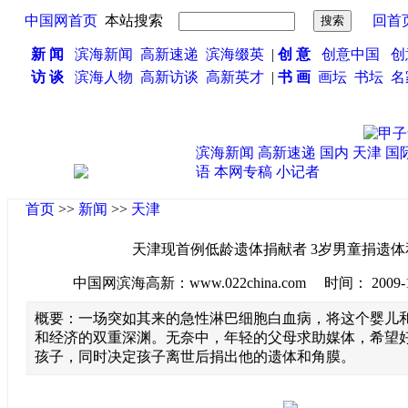
中国网首页
本站搜索
回首
新 闻
滨海新闻
高新速递
滨海缀英
|
创 意
创意中国
创
访 谈
滨海人物
高新访谈
高新英才
|
书 画
画坛
书坛
名
滨海新闻
高新速递
国内
天津
国
语
本网专稿
小记者
首页
>>
新闻
>>
天津
天津现首例低龄遗体捐献者 3岁男童捐遗体
中国网滨海高新：www.022china.com 时间： 2009-10-1
概要：一场突如其来的急性淋巴细胞白血病，将这个婴儿
和经济的双重深渊。无奈中，年轻的父母求助媒体，希望
孩子，同时决定孩子离世后捐出他的遗体和角膜。