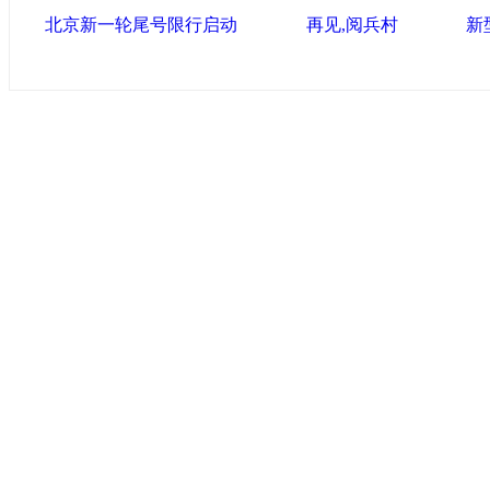
北京新一轮尾号限行启动
再见,阅兵村
新
中国政府网
|
中国网
|
人民网
|
新华网
|
央视网
|
国际在线
|
中
中国共产党新闻
|
中国人权
|
学习时报
|
中国法院网
|
北青网
|
联盟滨海
天津滨海新区官方网站
|
泰达在线
|
滨海新闻网 |
天津开发区
塘沽政务网
|
大港区信息网
|
海泰投资担保
|
滨海新区参观考
友情链接
天津政务网
|
天津科技网
|
北方网
|
天津网
|
今晚报
|
新华网
津警务网
|
天津法院网
|
天津市质量技术监督信息网
|
世天网
|
天津文化信息网
|
上
|
新塘沽论坛
|
彩虹音乐网
版权所有 中国网·滨海高新 电子邮件: binh
津ICP备09001704号
网络传播视听节目