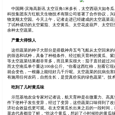
中国网·滨海高新讯 太空豆角1米多长，太空西葫大如冬
科技集团东方红航天生物技术有限公司签署了合作协议，兴
物龙顺太空园。今天上午，记者走进已经建成的太空蔬菜花
了试种成功的太空紫茄、太空黄瓜、太空花皮葫芦、太空巨
余种太空蔬菜。
产量大得惊人
这些蔬菜的种子大部分是搭载神舟五号飞船从太空回来的
的筛选和试种，具备了种植条件。经过航天育种的黄瓜、紫
等太空蔬菜结果都非常多，而且果实很大：茄子直径超过2
而太空南瓜单个重达100余公斤。“你看这西红柿，别看它
就会变色，一根藤上能结好几千斤呢。太空蔬菜的抗病虫害
有施用任何农药，自然生长，是货真价实的绿色蔬菜”。技
吃到了儿时黄瓜味
示范基地农业专家对记者说，航天育种是在微重力、高真
件下使种子发生变异，经过了变异，这些蔬菜口味得到了改
济社会效益也更可观。在太空黄瓜长出来之后的一段时间，
菜农代表都尝了鲜，“吃这个黄瓜，想起了小时候吃的黄瓜味