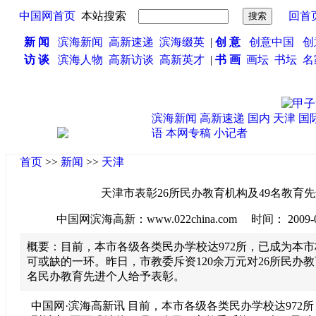
中国网首页
本站搜索
回首
新 闻
滨海新闻
高新速递
滨海缀英
|
创 意
创意中国
创
访 谈
滨海人物
高新访谈
高新英才
|
书 画
画坛
书坛
名
滨海新闻
高新速递
国内
天津
国
语
本网专稿
小记者
首页
>>
新闻
>>
天津
天津市表彰26所民办教育机构及49名教育
中国网滨海高新：www.022china.com 时间： 2009-09-1
概要：目前，本市各级各类民办学校达972所，已成为本市
可或缺的一环。昨日，市教委斥资120余万元对26所民办教
名民办教育先进个人给予表彰。
中国网·滨海高新讯 目前，本市各级各类民办学校达972所