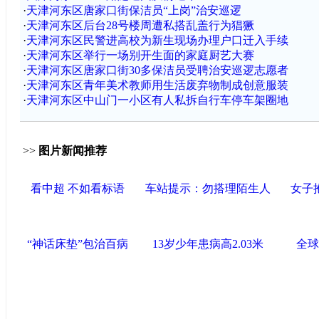
·
天津河东区唐家口街保洁员“上岗”治安巡逻
·
天津河东区后台28号楼周遭私搭乱盖行为猖獗
·
天津河东区民警进高校为新生现场办理户口迁入手续
·
天津河东区举行一场别开生面的家庭厨艺大赛
·
天津河东区唐家口街30多保洁员受聘治安巡逻志愿者
·
天津河东区青年美术教师用生活废弃物制成创意服装
·
天津河东区中山门一小区有人私拆自行车停车架圈地
>>
图片新闻推荐
看中超 不如看标语
车站提示：勿搭理陌生人
女子
“神话床垫”包治百病
13岁少年患病高2.03米
全球