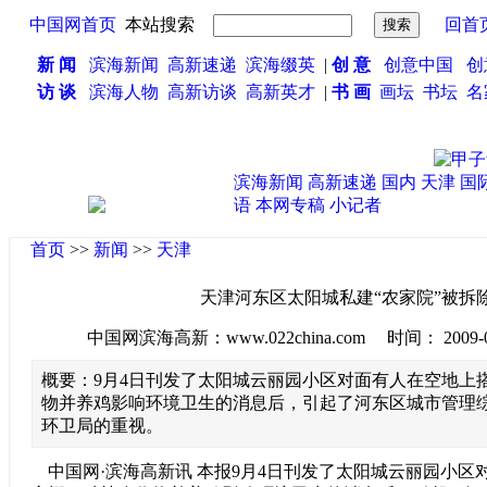
中国网首页
本站搜索
回首
新 闻
滨海新闻
高新速递
滨海缀英
|
创 意
创意中国
创
访 谈
滨海人物
高新访谈
高新英才
|
书 画
画坛
书坛
名
滨海新闻
高新速递
国内
天津
国
语
本网专稿
小记者
首页
>>
新闻
>>
天津
天津河东区太阳城私建“农家院”被拆
中国网滨海高新：www.022china.com 时间： 2009-09-1
概要：9月4日刊发了太阳城云丽园小区对面有人在空地上
物并养鸡影响环境卫生的消息后，引起了河东区城市管理
环卫局的重视。
中国网·滨海高新讯 本报9月4日刊发了太阳城云丽园小区