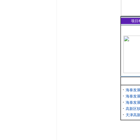
项目
·
海泰发
·
海泰发展
·
海泰发展
·
高新区
·
天津高