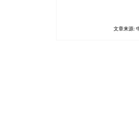
文章来源: 
中国政府网
|
中国网
|
人民网
|
新华
中国共产党新闻
|
中国人权
|
学习时
联盟滨海
天津滨海新区官方网站
|
泰达在线
塘沽政务网
|
大港区信息网
|
滨海
友情链接
天津政务网
|
天津科技网
|
北方网
|
津警务网
|
天津法院网
|
天津市质
艺术网
|
天津统计信息网
|
新塘沽
版权所有 中国
津ICP备09