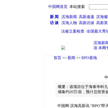
中国网首页
本站搜索
新 闻
滨海新闻
高新速递
滨海缀
访 谈
滨海人物
高新访谈
高新
海新区“掌门人”皮黔生严重违纪违法被立案检查
·
全国最大秀珍
滨海新
语
本网
首页
>>
新闻
>>
BPO基地
中
概要：该项目位于海泰华科九
储备约20万/亩，预计总投资金
中国网·滨海高新讯 “BPO