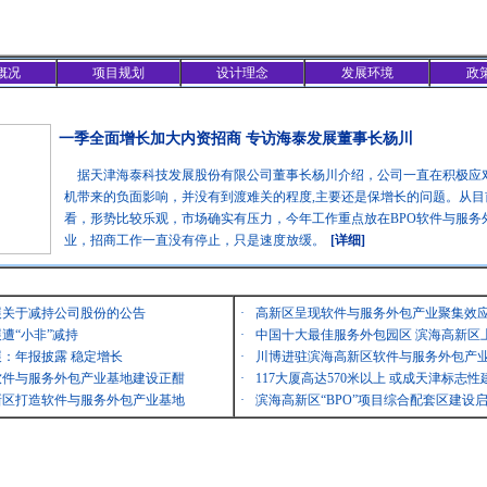
概况
项目规划
设计理念
发展环境
政
精彩聚焦
一季全面增长加大内资招商 专访海泰发展董事长杨川
据天津海泰科技发展股份有限公司董事长杨川介绍，公司一直在积极应
机带来的负面影响，并没有到渡难关的程度,主要还是保增长的问题。从目
看，形势比较乐观，市场确实有压力，今年工作重点放在BPO软件与服务
业，招商工作一直没有停止，只是速度放缓。
[详细]
最新消息
展关于减持公司股份的公告
·
高新区呈现软件与服务外包产业聚集效
遭“小非”减持
·
中国十大最佳服务外包园区 滨海高新区
：年报披露 稳定增长
·
川博进驻滨海高新区软件与服务外包产
软件与服务外包产业基地建设正酣
·
117大厦高达570米以上 或成天津标志性
新区打造软件与服务外包产业基地
·
滨海高新区“BPO”项目综合配套区建设