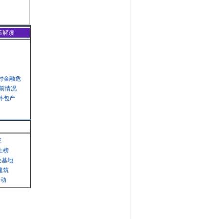
策解读
对金融危
前情况
外包产
应
上榜
业基地
建筑
启动