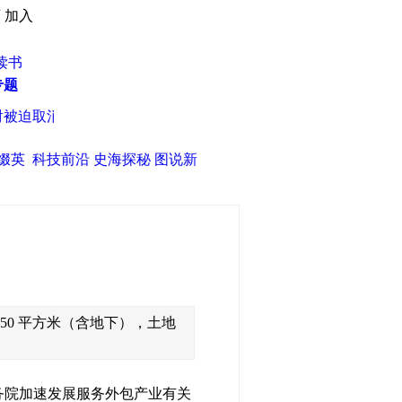
页
加入
读书
专题
被迫取消
·
拒卖事件升级 诺基亚称窜货罚款通知书伪造
·
蒋介石原
缀英
科技前沿
史海探秘
图说新
50 平方米（含地下），土地
务院加速发展服务外包产业有关