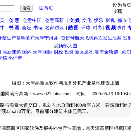
设为首
回首页
收藏
英
|
创 意
创意中国
创意高新
|
文 娱
文化
娱乐
影视
都市
英才
|
书 画
画坛
书坛
名家访谈
|
酷 图
环球
时尚
|
视 频
事件
菇生产基地落户天津宁河县
·
奋进号航天飞机再次发生泄漏 发射
闻
高新速递
国内
天津
国际
财经
投资
新区巡礼
渤海金项链
滨海
专稿
小记者
组图：天津高新区软件与服务外包产业基地建设正酣
国网滨海高新：www.022china.com 时间： 2009-05-19 16:19:43
路与海泰大道交口，规划占地总面积400余平方米，建筑面积约7
额235,270万元。目前部分建筑主体已完工。
”即天津高新区国家软件及服务外包产业基地，是天津高新区根据国