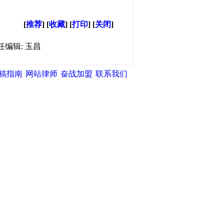
[
推荐
] [
收藏
] [
打印
] [
关闭
]
任编辑: 玉昌
稿指南
网站律师
奋战加盟
联系我们
湾网
|
中新网
|
中国广播网
|
光明网
|
和不良信息举报中心
天津滨海人才网
|
海洋高新人才网
|
|
北方人才网
|
天津创意产业网
|
天
社
|
创意中国产业研究院
|
天津文化
59575
络技术支持