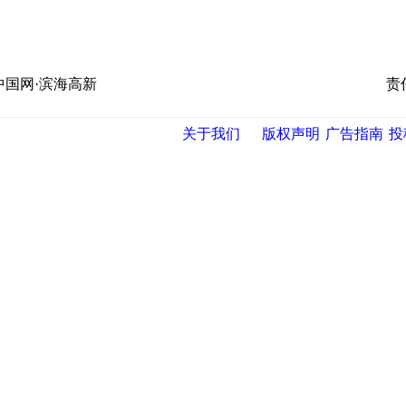
中国网·滨海高新
责
关于我们
版权声明
广告指南
投
导航中国
网
|
央视网
|
国际在线
|
中国日报网
|
中国经济网
|
中青网
|
中国台
报
|
中国法院网
|
北青网
|
中国知识
|
中华新闻传媒网
|
金融界
|
违法
|
滨海新闻网 |
天津开发区投资网
|
天津港保税区
|
开发区贸促网
|
新区参观考察网
天津网
|
今晚报
|
新华网天津频道
|
天视网
|
中国天津人事信息网
量技术监督信息网
|
世天网
|
天津文化信息网
|
天津人民美术出版
论坛
网·滨海高新 电子邮件: binhai@022china.com 电话: 022—238
001704号
网络传播视听节目许可证号:0105123
津购科技提供网