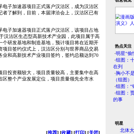
创意视觉
电子加速器项目正式落户汉沽区，成为汉沽区
记者了解到，目前，本届津洽会上，汉沽区已有
电子加速器项目正式落户汉沽区，该项目占地
坐落于汉沽区生态型高新技术产业园，此项目属于高
一个研发基地和制造基地，预计项目将在近期开
热点关注
资项目签约仪式上，汉沽区分别与世界商品交易
·
明星“偷
务业和高新技术产业项目签约，签约总额达到70
·
组图：
在列
目投资额较大，项目质量较高，主要集中在高
·
胸小不
沽区整个产业发展定位，项目质量领先全市水
（组图）
·
组图：“
·
组图：
的事
明星
北体
[
推荐
] [
收藏
] [
打印
] [
关闭
]