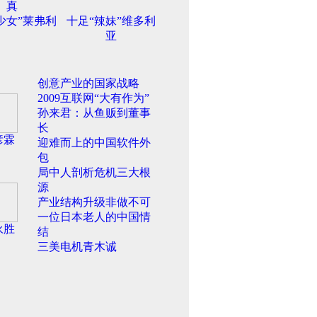
真
少女”莱弗利
十足“辣妹”维多利
亚
创意产业的国家战略
2009互联网“大有作为”
孙来君：从鱼贩到董事
长
彦霖
迎难而上的中国软件外
包
局中人剖析危机三大根
源
产业结构升级非做不可
一位日本老人的中国情
永胜
结
三美电机青木诚