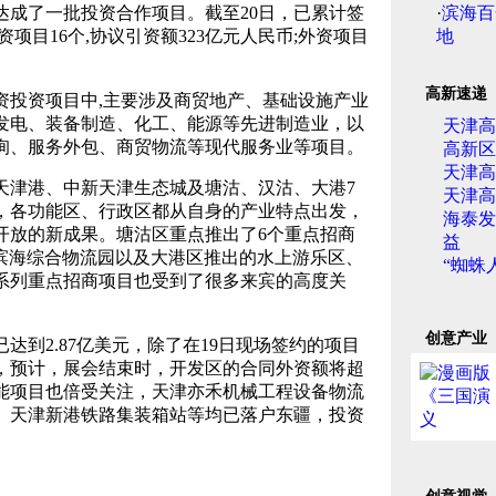
达成了一批投资合作项目。截至20日，已累计签
·
滨海百
资项目16个,协议引资额323亿元人民币;外资项目
地
高新速递
投资项目中,主要涉及商贸地产、基础设施产业
发电、装备制造、化工、能源等先进制造业，以
天津高
询、服务外包、商贸物流等现代服务业等项目。
高新区
天津高
津港、中新天津生态城及塘沽、汉沽、大港7
天津高
，各功能区、行政区都从自身的产业特点出发，
海泰发
开放的新成果。塘沽区重点推出了6个重点招商
益
、滨海综合物流园以及大港区推出的水上游乐区、
“蜘蛛
系列重点招商项目也受到了很多来宾的高度关
创意产业
到2.87亿美元，除了在19日现场签约的项目
，预计，展会结束时，开发区的合同外资额将超
功能项目也倍受关注，天津亦禾机械工程设备物流
、天津新港铁路集装箱站等均已落户东疆，投资