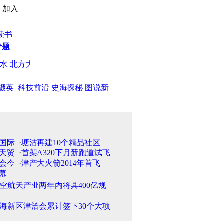
页
加入
读书
专题
北方大幅降温(图)
·
组图：京剧推手李瑞环 京剧是要改革不是改
缀英
科技前沿
史海探秘
图说新
·
塘沽再建10个精品社区
·
首架A320下月新跑道试飞
·
津产大火箭2014年首飞
空航天产业两年内将具400亿规
海新区津洽会累计签下30个大项