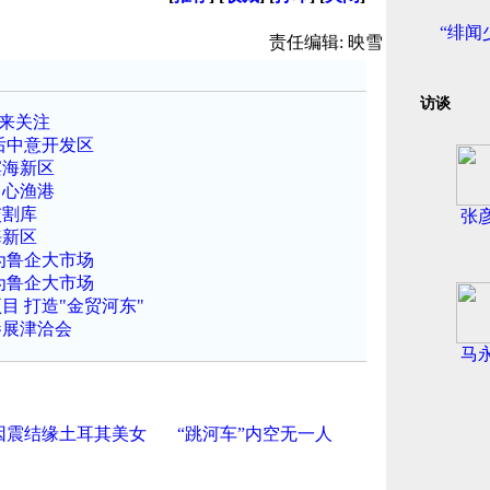
“绯闻
责任编辑: 映雪
访谈
引来关注
后中意开发区
滨海新区
中心渔港
交割库
张
海新区
为鲁企大市场
为鲁企大市场
 打造"金贸河东"
参展津洽会
马
因震结缘土耳其美女
“跳河车”内空无一人