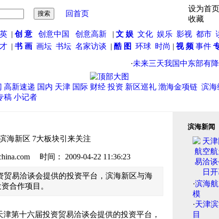
设为首
回首页
收藏
英
|
创 意
创意中国
创意高新
|
文 娱
文化
娱乐
影视
都市
英才
|
书 画
画坛
书坛
名家访谈
|
酷 图
环球
时尚
|
视 频
事件
·
未来三天我国中东部有降水 
闻
高新速递
国内
天津
国际
财经
投资
新区巡礼
渤海金项链
滨海
专稿
小记者
滨海新闻
户滨海新区 7大板块引来关注
.com 时间： 2009-04-22 11:36:23
资贸易洽谈会提供的投资平台，滨海新区与海
·
滨海航
投资合作项目。
模
·
天津滨
天津第十六届投资贸易洽谈会提供的投资平台，
目