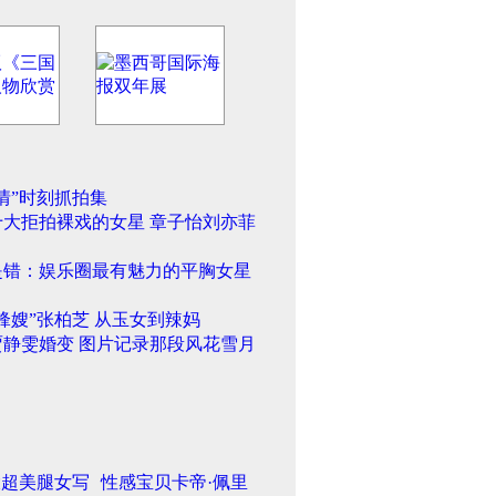
情”时刻抓拍集
十大拒拍裸戏的女星 章子怡刘亦菲
是错：娱乐圈最有魅力的平胸女星
锋嫂”张柏芝 从玉女到辣妈
贾静雯婚变 图片记录那段风花雪月
大超美腿女写
性感宝贝卡帝·佩里