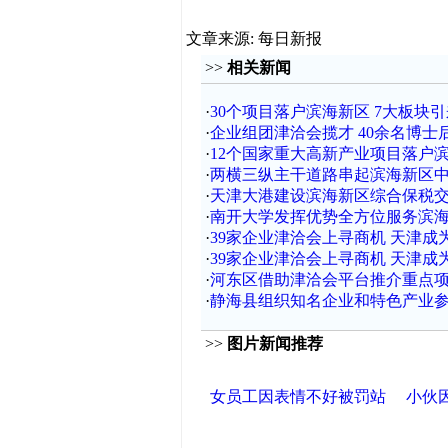
文章来源: 每日新报
>>
相关新闻
·
30个项目落户滨海新区 7大板块
·
企业组团津洽会揽才 40余名博士
·
12个国家重大高新产业项目落户
·
两横三纵主干道路串起滨海新区
·
天津大港建设滨海新区综合保税
·
南开大学发挥优势全方位服务滨
·
39家企业津洽会上寻商机 天津成
·
39家企业津洽会上寻商机 天津成
·
河东区借助津洽会平台推介重点项目
·
静海县组织知名企业和特色产业
>>
图片新闻推荐
女员工因表情不好被罚站
小伙