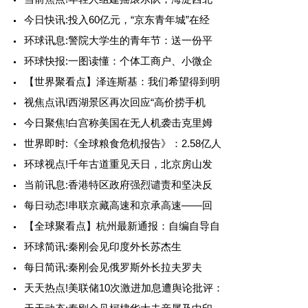
今日快讯:投入60亿元，“京东青年城”在经
环球讯息:警院大学生的青年节：送一份平
环球快报:一图读懂：个体工商户、小微企
【世界聚看点】泽连斯基：我们希望得到明
视焦点讯!西湖景区再次回应“高价捞手机
今日聚焦!白宫称美国在无人机袭击克里姆
世界即时:《全球粮食危机报告》：2.58亿人
环球视点!千年古道重见天日，北京房山发
当前讯息:香港特区政府强烈谴责和坚决反
每日动态!串联京藏高速和京承高速——回
【全球聚看点】杭州最新通报：自编自导自
环球简讯:秦刚会见印度外长苏杰生
每日简讯:秦刚会见俄罗斯外长拉夫罗夫
天天热点!美联储10次激进加息遭舆论批评：