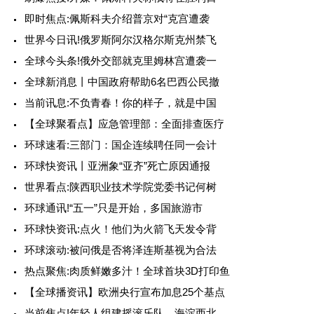
即时焦点:佩斯科夫介绍普京对“克宫遭袭
世界今日讯!俄罗斯阿尔汉格尔斯克州禁飞
全球今头条!俄外交部就克里姆林宫遭袭一
全球新消息丨中国政府帮助6名巴西公民撤
当前讯息:不负青春！你的样子，就是中国
【全球聚看点】应急管理部：全面排查医疗
环球速看:三部门：国企连续聘任同一会计
环球快资讯丨亚洲象“亚齐”死亡原因通报
世界看点:陕西职业技术学院党委书记何树
环球通讯!“五一”只是开始，多国旅游市
环球快资讯:点火！他们为火箭飞天发令背
环球滚动:被问俄是否将泽连斯基视为合法
热点聚焦:肉质鲜嫩多汁！全球首块3D打印鱼
【全球播资讯】欧洲央行宣布加息25个基点
当前焦点!年轻人组建摇滚乐队，海淀西北