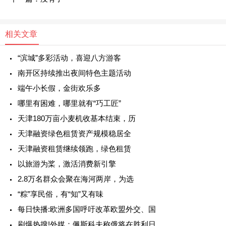
相关文章
“滨城”多彩活动，喜迎八方游客
南开区持续推出夜间特色主题活动
端午小长假，金街欢乐多
哪里有困难，哪里就有“巧工匠”
天津180万亩小麦机收基本结束，历
天津融资绿色租赁资产规模稳居全
天津融资租赁继续领跑，绿色租赁
以旅游为桨，激活消费新引擎
2.8万名群众会聚在海河两岸，为选
“粽”享民俗，有“知”又有味
每日快播:欧洲多国呼吁改革欧盟外交、国
刷爆热搜!外媒：佩斯科夫称俄将在胜利日