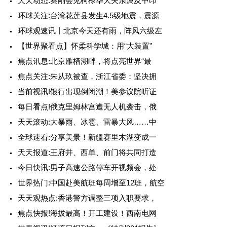
天天动态:秦刚会见柯棣华大夫亲属及中印
环球关注:台湾花莲县发生4.5级地震，震源
环球观速讯丨北京今天还有雨，阵风六级左
【世界聚看点】怀柔科学城：用“大装置”
焦点讯息:北京雁栖湖畔，将点亮世界“最
焦点关注:朱从玖被查，浙江省委：坚决拥
当前视讯!银行出现倒闭潮！美参议院听证
每日看点!俄克里姆林宫遭无人机袭击，俄
天天滚动:大暴雨、冰雹、雷暴大风……中
全球速看:分享美景！新疆赛里木湖变成一
天天报道:王府井、西单、前门将共同打造
今日快讯:男子高速公路停车开视频会，处
世界热门:中国赴美航班每周增至12班，航空
天天观热点:香港警方调整三项入职要求，
焦点快报!海拔最高！开工建设！西南电网