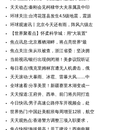
天天动态:秦刚会见柯棣华大夫亲属及中印
环球关注:台湾花莲县发生4.5级地震，震源
环球观速讯丨北京今天还有雨，阵风六级左
【世界聚看点】怀柔科学城：用“大装置”
焦点讯息:北京雁栖湖畔，将点亮世界“最
焦点关注:朱从玖被查，浙江省委：坚决拥
当前视讯!银行出现倒闭潮！美参议院听证
每日看点!俄克里姆林宫遭无人机袭击，俄
天天滚动:大暴雨、冰雹、雷暴大风……中
全球速看:分享美景！新疆赛里木湖变成一
天天报道:王府井、西单、前门将共同打造
今日快讯:男子高速公路停车开视频会，处
世界热门:中国赴美航班每周增至12班，航空
天天观热点:香港警方调整三项入职要求，
焦点快报!海拔最高！开工建设！西南电网