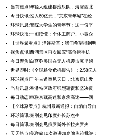
当前焦点!年轻人组建摇滚乐队，海淀西北
今日快讯:投入60亿元，“京东青年城”在经
环球讯息:警院大学生的青年节：送一份平
环球快报:一图读懂：个体工商户、小微企
【世界聚看点】泽连斯基：我们希望得到明
视焦点讯!西湖景区再次回应“高价捞手机
今日聚焦!白宫称美国在无人机袭击克里姆
世界即时:《全球粮食危机报告》：2.58亿人
环球视点!千年古道重见天日，北京房山发
当前讯息:香港特区政府强烈谴责和坚决反
每日动态!串联京藏高速和京承高速——回
【全球聚看点】杭州最新通报：自编自导自
环球简讯:秦刚会见印度外长苏杰生
每日简讯:秦刚会见俄罗斯外长拉夫罗夫
天天热点!美联储10次激进加息遭舆论批评：