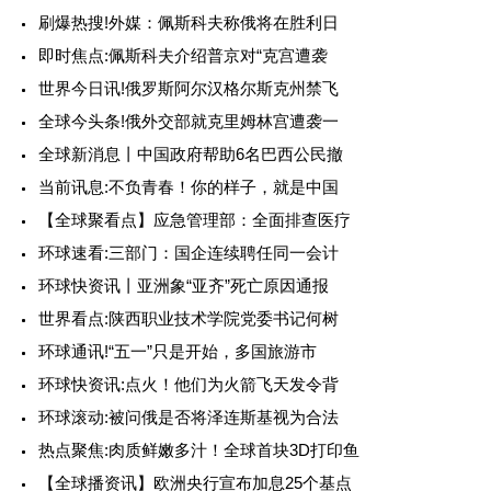
刷爆热搜!外媒：佩斯科夫称俄将在胜利日
即时焦点:佩斯科夫介绍普京对“克宫遭袭
世界今日讯!俄罗斯阿尔汉格尔斯克州禁飞
全球今头条!俄外交部就克里姆林宫遭袭一
全球新消息丨中国政府帮助6名巴西公民撤
当前讯息:不负青春！你的样子，就是中国
【全球聚看点】应急管理部：全面排查医疗
环球速看:三部门：国企连续聘任同一会计
环球快资讯丨亚洲象“亚齐”死亡原因通报
世界看点:陕西职业技术学院党委书记何树
环球通讯!“五一”只是开始，多国旅游市
环球快资讯:点火！他们为火箭飞天发令背
环球滚动:被问俄是否将泽连斯基视为合法
热点聚焦:肉质鲜嫩多汁！全球首块3D打印鱼
【全球播资讯】欧洲央行宣布加息25个基点