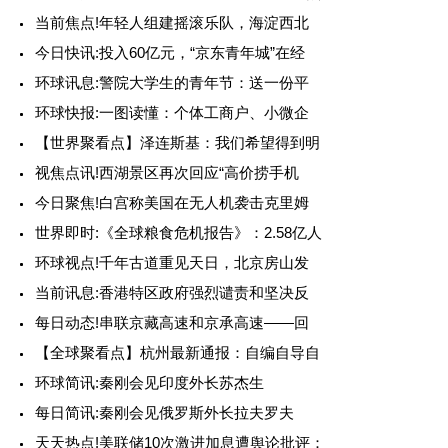
当前焦点!年轻人组建摇滚乐队，海淀西北
今日快讯:投入60亿元，“京东青年城”在经
环球讯息:警院大学生的青年节：送一份平
环球快报:一图读懂：个体工商户、小微企
【世界聚看点】泽连斯基：我们希望得到明
视焦点讯!西湖景区再次回应“高价捞手机
今日聚焦!白宫称美国在无人机袭击克里姆
世界即时:《全球粮食危机报告》：2.58亿人
环球视点!千年古道重见天日，北京房山发
当前讯息:香港特区政府强烈谴责和坚决反
每日动态!串联京藏高速和京承高速——回
【全球聚看点】杭州最新通报：自编自导自
环球简讯:秦刚会见印度外长苏杰生
每日简讯:秦刚会见俄罗斯外长拉夫罗夫
天天热点!美联储10次激进加息遭舆论批评：