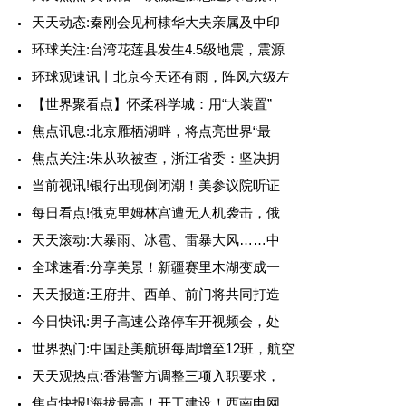
天天动态:秦刚会见柯棣华大夫亲属及中印
环球关注:台湾花莲县发生4.5级地震，震源
环球观速讯丨北京今天还有雨，阵风六级左
【世界聚看点】怀柔科学城：用“大装置”
焦点讯息:北京雁栖湖畔，将点亮世界“最
焦点关注:朱从玖被查，浙江省委：坚决拥
当前视讯!银行出现倒闭潮！美参议院听证
每日看点!俄克里姆林宫遭无人机袭击，俄
天天滚动:大暴雨、冰雹、雷暴大风……中
全球速看:分享美景！新疆赛里木湖变成一
天天报道:王府井、西单、前门将共同打造
今日快讯:男子高速公路停车开视频会，处
世界热门:中国赴美航班每周增至12班，航空
天天观热点:香港警方调整三项入职要求，
焦点快报!海拔最高！开工建设！西南电网