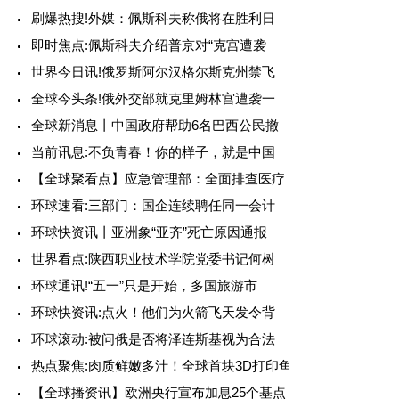
刷爆热搜!外媒：佩斯科夫称俄将在胜利日
即时焦点:佩斯科夫介绍普京对“克宫遭袭
世界今日讯!俄罗斯阿尔汉格尔斯克州禁飞
全球今头条!俄外交部就克里姆林宫遭袭一
全球新消息丨中国政府帮助6名巴西公民撤
当前讯息:不负青春！你的样子，就是中国
【全球聚看点】应急管理部：全面排查医疗
环球速看:三部门：国企连续聘任同一会计
环球快资讯丨亚洲象“亚齐”死亡原因通报
世界看点:陕西职业技术学院党委书记何树
环球通讯!“五一”只是开始，多国旅游市
环球快资讯:点火！他们为火箭飞天发令背
环球滚动:被问俄是否将泽连斯基视为合法
热点聚焦:肉质鲜嫩多汁！全球首块3D打印鱼
【全球播资讯】欧洲央行宣布加息25个基点