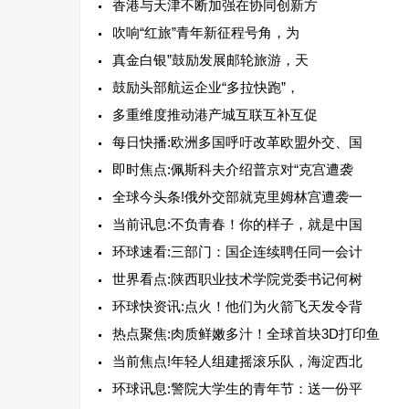
香港与天津不断加强在协同创新方
吹响“红旅”青年新征程号角，为
真金白银”鼓励发展邮轮旅游，天
鼓励头部航运企业“多拉快跑”，
多重维度推动港产城互联互补互促
每日快播:欧洲多国呼吁改革欧盟外交、国
即时焦点:佩斯科夫介绍普京对“克宫遭袭
全球今头条!俄外交部就克里姆林宫遭袭一
当前讯息:不负青春！你的样子，就是中国
环球速看:三部门：国企连续聘任同一会计
世界看点:陕西职业技术学院党委书记何树
环球快资讯:点火！他们为火箭飞天发令背
热点聚焦:肉质鲜嫩多汁！全球首块3D打印鱼
当前焦点!年轻人组建摇滚乐队，海淀西北
环球讯息:警院大学生的青年节：送一份平