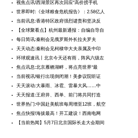
视焦点讯!西湖景区再次回应“高价捞手机
世界即时:《全球粮食危机报告》：2.58亿人
当前讯息:香港特区政府强烈谴责和坚决反
【全球聚看点】杭州最新通报：自编自导自
每日简讯:秦刚会见俄罗斯外长拉夫罗夫
天天动态:秦刚会见柯棣华大夫亲属及中印
环球观速讯丨北京今天还有雨，阵风六级左
焦点讯息:北京雁栖湖畔，将点亮世界“最
当前视讯!银行出现倒闭潮！美参议院听证
天天滚动:大暴雨、冰雹、雷暴大风……中
天天报道:王府井、西单、前门将共同打造
世界热门:中国赴美航班每周增至12班，航空
焦点快报!海拔最高！开工建设！西南电网
【当前热闻】5月7日北京国际长走大会期间