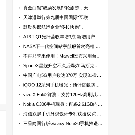
真金白银”鼓励发展邮轮旅游，天
天津港举行第九届中国国际“互联
鼓励头部航运企业“多拉快跑”，
AT&T Q1光纤营收年增3成 新增用户连续13个季度超过20万
NASA下一代空间站宇航服首次亮相 配备高机动性躯干部分以实现最大运动范围
不再只苹果使用！Marvell发布采用台积电3纳米制程资料中心芯片
SpaceX星舰升空不久后爆炸 马斯克：数月后再进行一次飞行测试
中国广电5G用户数达870万 实现31省5G网络服务全覆盖
iQOO 12系列手机曝光：预计搭载骁龙8 Gen 3芯片 于2023年底发布
vivo X Fold2评测：支持120Hz高刷以及LTPO动态高刷，兼顾流畅和省电
Nokia C300手机现身：配备2.61GB内存 单核成绩为306分
海信双屏手机外观设计专利获授权 尚不清楚是否会实装于海信手机之上
三星向国行版Galaxy Note20手机推送新系统更新，支持强制不切换镜头