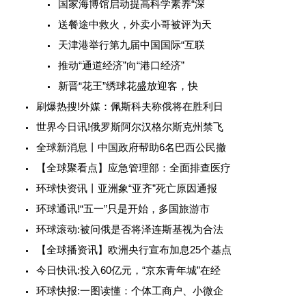
国家海博馆启动提高科学素养“深
送餐途中救火，外卖小哥被评为天
天津港举行第九届中国国际“互联
推动“通道经济”向“港口经济”
新晋“花王”绣球花盛放迎客，快
刷爆热搜!外媒：佩斯科夫称俄将在胜利日
世界今日讯!俄罗斯阿尔汉格尔斯克州禁飞
全球新消息丨中国政府帮助6名巴西公民撤
【全球聚看点】应急管理部：全面排查医疗
环球快资讯丨亚洲象“亚齐”死亡原因通报
环球通讯!“五一”只是开始，多国旅游市
环球滚动:被问俄是否将泽连斯基视为合法
【全球播资讯】欧洲央行宣布加息25个基点
今日快讯:投入60亿元，“京东青年城”在经
环球快报:一图读懂：个体工商户、小微企