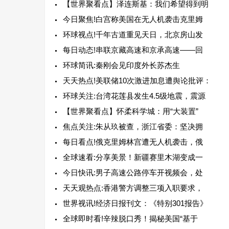
【世界聚看点】泽连斯基：我们希望得到明
今日聚焦!白宫称美国在无人机袭击克里姆
环球视点!千年古道重见天日，北京房山发
每日动态!串联京藏高速和京承高速——回
环球简讯:秦刚会见印度外长苏杰生
天天热点!美联储10次激进加息遭舆论批评：
环球关注:台湾花莲县发生4.5级地震，震源
【世界聚看点】怀柔科学城：用“大装置”
焦点关注:朱从玖被查，浙江省委：坚决拥
每日看点!俄克里姆林宫遭无人机袭击，俄
全球速看:分享美景！新疆赛里木湖变成一
今日快讯:男子高速公路停车开视频会，处
天天观热点:香港警方调整三项入职要求，
世界视讯!经济日报刊文：《特别301报告》
全球即时看!辛辣脱口秀！揭秘美国“基于