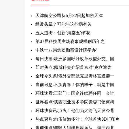
天津航空公司从5月22日起加密天津
经常头晕？可能与这些病有关
五大道街：创新“海棠五‘伴’花
第37届科技周主场赛事规模创历年之
中铁十八局集团勘察设计院举办“
每日快播:欧洲多国呼吁改革欧盟外交、国
即时焦点:佩斯科夫介绍普京对“克宫遭袭
全球今头条!俄外交部就克里姆林宫遭袭一
当前讯息:不负青春！你的样子，就是中国
环球速看:三部门：国企连续聘任同一会计
世界看点:陕西职业技术学院党委书记何树
环球快资讯:点火！他们为火箭飞天发令背
热点聚焦:肉质鲜嫩多汁！全球首块3D打印鱼
当前焦点!年轻人组建摇滚乐队，海淀西北