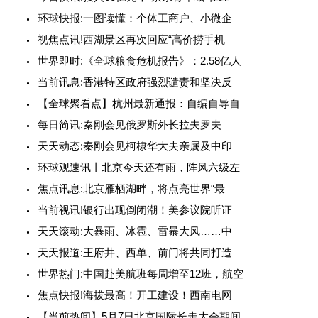
环球快报:一图读懂：个体工商户、小微企
视焦点讯!西湖景区再次回应“高价捞手机
世界即时:《全球粮食危机报告》：2.58亿人
当前讯息:香港特区政府强烈谴责和坚决反
【全球聚看点】杭州最新通报：自编自导自
每日简讯:秦刚会见俄罗斯外长拉夫罗夫
天天动态:秦刚会见柯棣华大夫亲属及中印
环球观速讯丨北京今天还有雨，阵风六级左
焦点讯息:北京雁栖湖畔，将点亮世界“最
当前视讯!银行出现倒闭潮！美参议院听证
天天滚动:大暴雨、冰雹、雷暴大风……中
天天报道:王府井、西单、前门将共同打造
世界热门:中国赴美航班每周增至12班，航空
焦点快报!海拔最高！开工建设！西南电网
【当前热闻】5月7日北京国际长走大会期间