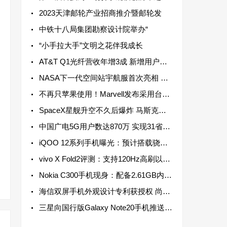
2023天津邮轮产业招商推介暨邮轮发
中铁十八局集团勘察设计院举办“
“小手拉大手”文明之花伴我成长
AT&T Q1光纤营收年增3成 新增用户连续13个季度超过20万
NASA下一代空间站宇航服首次亮相 配备高机动性躯干部分以实现最大运动范围
不再只苹果使用！Marvell发布采用台积电3纳米制程资料中心芯片
SpaceX星舰升空不久后爆炸 马斯克：数月后再进行一次飞行测试
中国广电5G用户数达870万 实现31省5G网络服务全覆盖
iQOO 12系列手机曝光：预计搭载骁龙8 Gen 3芯片 于2023年底发布
vivo X Fold2评测：支持120Hz高刷以及LTPO动态高刷，兼顾流畅和省电
Nokia C300手机现身：配备2.61GB内存 单核成绩为306分
海信双屏手机外观设计专利获授权 尚不清楚是否会实装于海信手机之上
三星向国行版Galaxy Note20手机推送新系统更新，支持强制不切换镜头