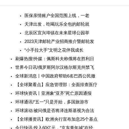
医保亲情账户全国范围上线，一老
天津出发，吃喝玩乐全包的邮轮就
北辰区宜兴埠镇在未来星球公园举
2023天津邮轮产业招商推介暨邮轮发
“小手拉大手”文明之花伴我成长
刷爆热搜!外媒：佩斯科夫称俄将在胜利日
世界今日讯!俄罗斯阿尔汉格尔斯克州禁飞
全球新消息丨中国政府帮助6名巴西公民撤
【全球聚看点】应急管理部：全面排查医疗
环球快资讯丨亚洲象“亚齐”死亡原因通报
环球通讯!“五一”只是开始，多国旅游市
环球滚动:被问俄是否将泽连斯基视为合法
【全球播资讯】欧洲央行宣布加息25个基点
今日快讯:投入60亿元，“京东青年城”在经