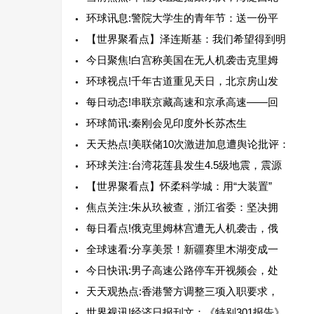
环球讯息:警院大学生的青年节：送一份平
【世界聚看点】泽连斯基：我们希望得到明
今日聚焦!白宫称美国在无人机袭击克里姆
环球视点!千年古道重见天日，北京房山发
每日动态!串联京藏高速和京承高速——回
环球简讯:秦刚会见印度外长苏杰生
天天热点!美联储10次激进加息遭舆论批评：
环球关注:台湾花莲县发生4.5级地震，震源
【世界聚看点】怀柔科学城：用“大装置”
焦点关注:朱从玖被查，浙江省委：坚决拥
每日看点!俄克里姆林宫遭无人机袭击，俄
全球速看:分享美景！新疆赛里木湖变成一
今日快讯:男子高速公路停车开视频会，处
天天观热点:香港警方调整三项入职要求，
世界视讯!经济日报刊文：《特别301报告》