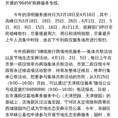
开通的“96456”殡葬服务专线。
今年的清明服务接待日为3月18日至4月16日，其中，
高峰日为3月18日、19日、25日、26日，4月1日、2日、5
日、8日、9日、15日、16日，共计11天。殡葬部门呼吁市
民错峰祭扫，尽量规避周六、周日和清明假期，尽量避开
上午人员集中时段，改在下午到殡仪服务场所进行祭扫。
今年殡葬部门继续推行两项传统服务──集体共祭活动
以及节地生态安葬活动。4月1日、2日、5日，每日上午在
市第一殡仪馆举办两场集体共祭活动。市第二殡仪馆今年
因骨灰迁移该项活动暂停，待骨灰整体迁移后，将举行集
体公祭活动。想要参与集体共祭活动的市民，从3月25日
（9:00—16:00）开始，可以通过“天津殡仪服务”微信公众
号或是拨打84890890（9:00—16:00）电话报名。目前，
在市属殡仪墓地事务服务中心（天津憩园、天津寝园）的
基础上，滨海新区汉沽逸安园、宁河区永定塔陵和西青区
西城寝园均已成为节地生态安葬示范公墓，今年，东丽区
东华林公墓也申请参与开展节地生态安葬服务，届时，东