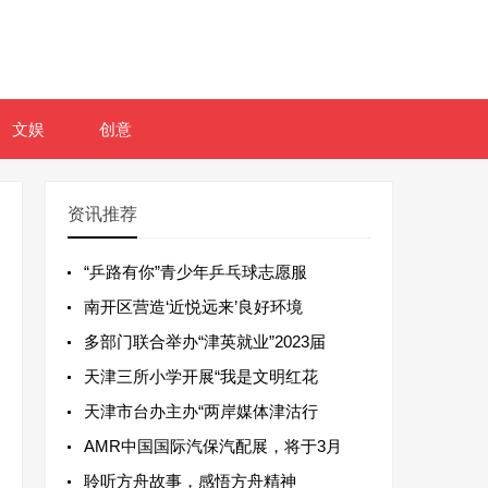
文娱
创意
资讯推荐
“乒路有你”青少年乒乓球志愿服
南开区营造‘近悦远来’良好环境
多部门联合举办“津英就业”2023届
天津三所小学开展“我是文明红花
天津市台办主办“两岸媒体津沽行
AMR中国国际汽保汽配展，将于3月
聆听方舟故事，感悟方舟精神