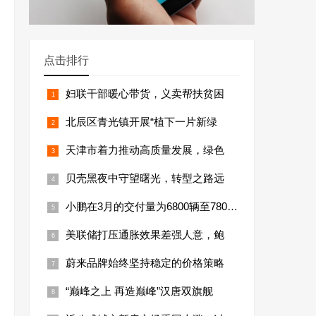
点击排行
妇联干部暖心带货，义卖帮扶贫困
北辰区青光镇开展“植下一片新绿
天津市着力推动高质量发展，绿色
贝壳黑夜中守望曙光，转型之路远
小鹏在3月的交付量为6800辆至7800辆
美联储打压通胀效果差强人意，鲍
蔚来品牌始终坚持稳定的价格策略
“巅峰之上 再造巅峰”汉唐双旗舰