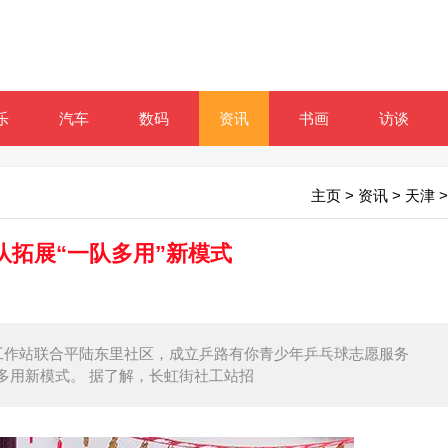
乐
汽车
数码
资讯
书画
访谈
主页
>
资讯
>
天津
>
队拓展“一队多用”新模式
会工作站联合平陆东里社区，成立乒路有你青少年乒乓球志愿服务
多用新模式。 据了解，长虹街社工站招