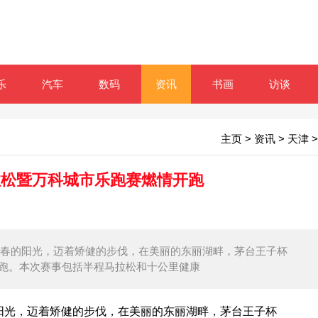
乐
汽车
数码
资讯
书画
访谈
主页
>
资讯
>
天津
>
马拉松暨万科城市乐跑赛燃情开跑
迎着早春的阳光，迈着矫健的步伐，在美丽的东丽湖畔，茅台王子杯
开跑。本次赛事包括半程马拉松和十公里健康
的阳光，迈着矫健的步伐，在美丽的东丽湖畔，茅台王子杯