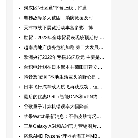
河东区“社区通”平台上线，打通
电梯故障多人被困，消防救援及时
天津市线下展览活动丰富多彩，博
世贸：2022年全球贸易表现较预期好 避过了最坏情况
越南房地产债务危机加剧 第二大发展商Novaland违约
欧洲央行2022年亏损16亿欧元 主要是由于采取连串加息行动
台积电计划在日本熊本县菊阳町建立第二座芯片制造厂
抖音想"硬刚"本地生活巨头的野心是藏不住的
日本飞行汽车载人试飞再获成功，但机体为Made in China
最后的优惠Getflix智能DNS和VPN终身订阅只需49美元
谷歌量子计算机错误率大幅降低
苹果Watch最新消息：不伤皮肤情况下监测血糖水平
三星Galaxy A54和A34官方营销图片泄露 采用3.5毫米耳机插孔
搭载AMD Ryzen处理器的海王星MBG6迷你电脑亮相