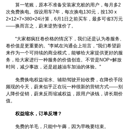
算一笔账，原本不准备安装家充桩的用户，每月多2
次免费换电。假设用车7年，每次换电130元，按130 x
2×12×7+380×24计算，6月1日之前买车，最多可省3万元
——换而言之，蔚来逆势涨价了。
“大家都疯狂卷价格的情况下，我们还是认为卷服务、
卷价值是更重要的。”李斌在沟通会上坦言，“我们希望蔚
来作为一个可持续的商业模式，能够给大家提供更好的服
务，给大家进行一种服务的价值创造。不管是NOP+解放
时间，减少事故，还是超越油车加油的体验。”
免费换电权益缩水、辅助驾驶开始收费，在降价手段
频现的今天，蔚来似乎正在玩一种很新的营销方式——别
人降价促销，蔚来反而缩减权益，跟用户谈钱，讲长期价
值。
权益缩水，订单反增？
免费的羊毛，只能中午薅，因为早晚要结束。