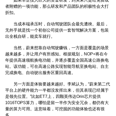
如果车企投入巨大的资金研发，到头来只是给免费或
者附赠的一项功能，那么研发和产品团队的积极性会大打
折扣。
当成本端承压时，自动驾驶团队会最先遭殃。最后，
无外乎就是找一个初创公司提供一套智驾解决方案，包装
出全栈自研，能卖车就行。
当然，蔚来想靠自动驾驶赚钱，一方面是覆盖的场景
越来越多，并让用户有所感知。根据规划，NOP+将在今
年提供高速领航换电功能，并逐步覆盖全国高速公路换电
站。该功能，可在高速公路实现智能导航至换电站、自主
完成换电、自动驶出服务区重回高速。
另一方面是体验要越来越好。李斌认为，“蔚来第二代
平台上的硬件能力一半都没发挥出来，但其表现已经属于
是领先位置。”比如ET7上，四颗英伟达Orin芯片提供
1016TOPS算力，哪怕是留一半作为安全冗余，都仍有大
量的算力可用。这意味着，可挖掘的功能体验也还有很
多。