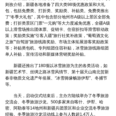
则孜介绍，新疆各地准备了四大类98项优惠政策和大礼
包，包括免费类、打折类、奖励类、补贴类。免费类推出
了“冬季大礼包”，其中包含部分地州市A级以上景区全部免
费；打折类景区门票“一元购”等大力度减免优惠，全疆A级
以上滑雪场推出团体票、促销卡、住宿折扣等滑雪联动政
策；奖励类实施“引客入疆”旅行社奖补政策，“葡萄酒文化
之旅”“自驾游”旅游线路奖励、市场主体拓展游客奖励政策
等；补贴类包机、专列组团住宿补贴，冰雪旅游线路组团
单人补贴，宣传活动和新媒体营销奖励补贴。
新疆还推出了180项以冰雪旅游为主的各类活动，如
新疆艺术节、丝绸之路冰雪风情节、第十届天山南北贺新
春非物质文化遗产年俗展、“冰雪骑缘畅游伊犁”、冬捕节
等。
当天，启动仪式结束后，主办方陆续举办了冬季旅游
交流会、冬季旅游沙龙。500多家来自喀什、伊犁、哈
密、阿勒泰等14地州和新疆兵团景区和企业交流冬季旅游
经验。冬季旅游沙龙活动线上参与人数超1.4万人。