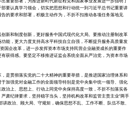
作出重要部署，为推进新时代新征程党和国家事业发展进一步指明了
干部要认真学习领会，切实把思想和行动统一到习近平总书记重要讲
报告的要求和部署，积极主动作为，不折不扣推动各项任务落地见
创新和制度创新，更好服务中国式现代化大局。要推动注册制改革
场功能，更大力度支持高水平科技自立自强，不断提升服务高质量发
国资国企改革，进一步发挥资本市场支持民营企业融资成长的重要作
更有获得感。要坚定不移推进证监会系统全面从严治党，为资本市场
，是贯彻落实党的二十大精神的重要举措，是推进国家治理体系和
对于加强党对金融工作的全面领导特别是党中央集中统一领导、强化
在政治上、思想上、行动上同党中央保持高度一致，不折不扣落实各
，严肃纪律要求，坚持稳字当头，坚持机构改革和监管主责主业“两手
干部讲政治、顾大局、守规矩，确保思想不乱、工作不断、队伍不散、