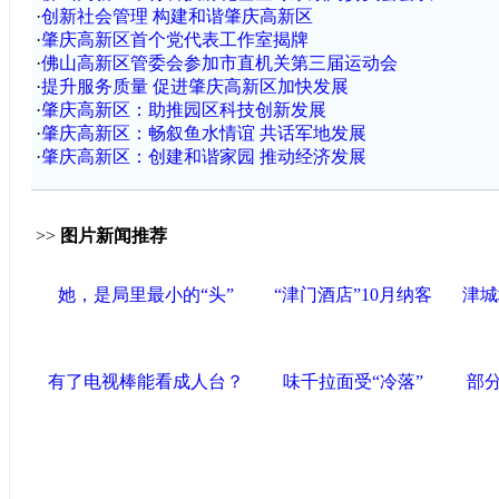
·
创新社会管理 构建和谐肇庆高新区
·
肇庆高新区首个党代表工作室揭牌
·
佛山高新区管委会参加市直机关第三届运动会
·
提升服务质量 促进肇庆高新区加快发展
·
肇庆高新区：助推园区科技创新发展
·
肇庆高新区：畅叙鱼水情谊 共话军地发展
·
肇庆高新区：创建和谐家园 推动经济发展
>>
图片新闻推荐
她，是局里最小的“头”
“津门酒店”10月纳客
津城
有了电视棒能看成人台？
味千拉面受“冷落”
部