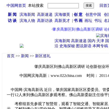
中国网首页
本站搜索
回首
新 闻
滨海新闻
高新速递
滨海缀英
|
创 意
创意中国
创
访 谈
滨海人物
高新访谈
高新英才
|
书 画
画坛
书坛
名
·
肇庆高新区到佛山高新区调研 论创
滨海新闻
高新速递
国内
天津
国
沿
史海探秘
图说新语
本网专稿
首页
>>
新闻
>>
新区巡礼
肇庆高新区到佛山高新区调研 论创新创业
中国网滨海高新：www.022china.com 时间： 2011-08-1
中国网·滨海高新讯 近日，肇庆国家高新区区委委员、管
一行12人来到佛山高新区参观考察。佛山高新委副主任徐
考察组首先参观了智慧馆，观看了智能交通、智能家居
示，了解到佛山在“四化融合，智慧佛山”战略指导下产业转