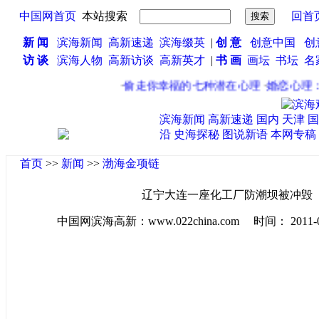
中国网首页
本站搜索
回首
新 闻
滨海新闻
高新速递
滨海缀英
|
创 意
创意中国
创
访 谈
滨海人物
高新访谈
高新英才
|
书 画
画坛
书坛
名
·
偷走你幸福的七种潜在心理
·
婚恋心理：
滨海新闻
高新速递
国内
天津
国
沿
史海探秘
图说新语
本网专稿
首页
>>
新闻
>>
渤海金项链
辽宁大连一座化工厂防潮坝被冲毁
中国网滨海高新：www.022china.com 时间： 2011-08-0