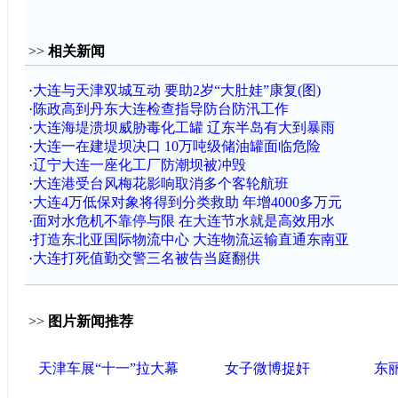
>>
相关新闻
·
大连与天津双城互动 要助2岁“大肚娃”康复(图)
·
陈政高到丹东大连检查指导防台防汛工作
·
大连海堤溃坝威胁毒化工罐 辽东半岛有大到暴雨
·
大连一在建堤坝决口 10万吨级储油罐面临危险
·
辽宁大连一座化工厂防潮坝被冲毁
·
大连港受台风梅花影响取消多个客轮航班
·
大连4万低保对象将得到分类救助 年增4000多万元
·
面对水危机不靠停与限 在大连节水就是高效用水
·
打造东北亚国际物流中心 大连物流运输直通东南亚
·
大连打死值勤交警三名被告当庭翻供
>>
图片新闻推荐
天津车展“十一”拉大幕
女子微博捉奸
东