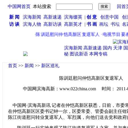
中国网首页
本站搜索
回首
新 闻
滨海新闻
高新速递
滨海缀英
|
创 意
创意中国
创
访 谈
滨海人物
高新访谈
高新英才
|
书 画
画坛
书坛
名
·
陈训廷慰问仲恺高新区复退军人
·
电视节目要表
滨海新闻
高新速递
国内
天津
国
秘
图说新语
本网专稿
首页
>>
新闻
>>
新区巡礼
陈训廷慰问仲恺高新区复退军人
中国网滨海高新：www.022china.com 时间： 2011-08-0
中国网·滨海高新讯 记者在仲恺高新区获悉，日前，市委
在仲恺高新区区委书记钟一尔，区委常委、管委会副主任钳
陈江街道慰问转业复退军人、军烈属，向他们送去党和政府
陈训廷一行实地参观了陈江街道复退军人之家，并与来