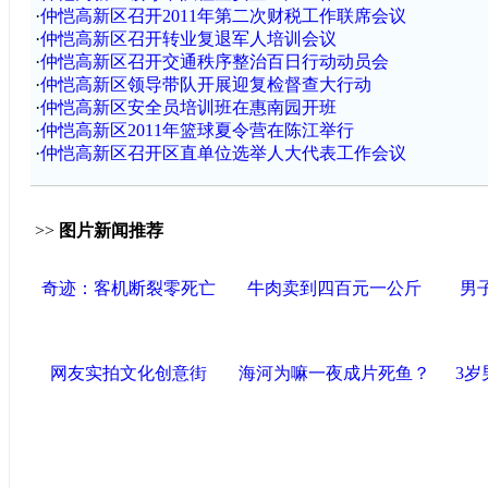
·
仲恺高新区召开2011年第二次财税工作联席会议
·
仲恺高新区召开转业复退军人培训会议
·
仲恺高新区召开交通秩序整治百日行动动员会
·
仲恺高新区领导带队开展迎复检督查大行动
·
仲恺高新区安全员培训班在惠南园开班
·
仲恺高新区2011年篮球夏令营在陈江举行
·
仲恺高新区召开区直单位选举人大代表工作会议
>>
图片新闻推荐
奇迹：客机断裂零死亡
牛肉卖到四百元一公斤
男
网友实拍文化创意街
海河为嘛一夜成片死鱼？
3