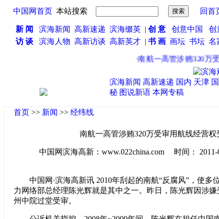
中国网首页
本站搜索
回首
新 闻
滨海新闻
高新速递
滨海缀英
|
创 意
创意中国
创
访 谈
滨海人物
高新访谈
高新英才
|
书 画
画坛
书坛
名
·
南航一高管涉贿320万受
滨海新闻
高新速递
国内
天津
国
秘
图说新语
本网专稿
首页
>>
新闻
>>
经纬线
南航一高管涉贿320万受审用航线经营权
中国网滨海高新：www.022china.com 时间： 2011-07-2
中国网·滨海高新讯 2010年刮起的南航“反腐风”，使
力网络部总经理陈光辉就是其中之一。昨日，陈光辉因涉嫌受
州中院过堂受审。
公诉机关指控，2008年~2009年间，陈光辉在担任中