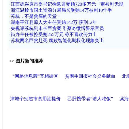
·
江西德兴原市委书记徐跃进受贿720多万元一审被判无期
·
浙江温岭市国土资源分局局长受贿14万被判10年半
·
苏杭，不是贪腐的天堂！
·
湖南平江县原人大主任受贿142万 获刑12年
·
央视评苏杭副市长巨贪案 引蔡奇微博警示官员
·
街办主任被控受贿255万元 称不喜欢劳力士
·
苏杭两名巨贪赴死 腐败智能化期权化现象突出
>>
图片新闻推荐
“网格信息牌”亮相街区
贫困生回报社会义务献血
北
津城个别超市食用油提价
乙肝携带者“请人吃饭”
滨海