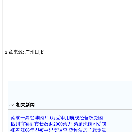
文章来源: 广州日报
>>
相关新闻
·
南航一高管涉贿320万受审用航线经营权受贿
·
四川宜宾副市长敛财2000余万 弟弟洗钱同受罚
·
张春江06年即被中纪委调查 曾称沾房子就倒霉