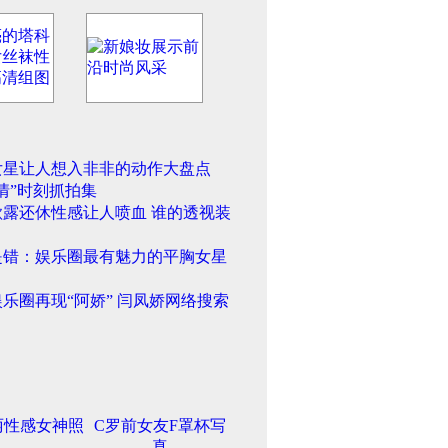
女星让人想入非非的动作大盘点
情”时刻抓拍集
欲露还休性感让人喷血 谁的透视装
是错：娱乐圈最有魅力的平胸女星
乐圈再现“阿娇” 闫凤娇网络搜索
丽性感女神照
C罗前女友F罩杯写
真