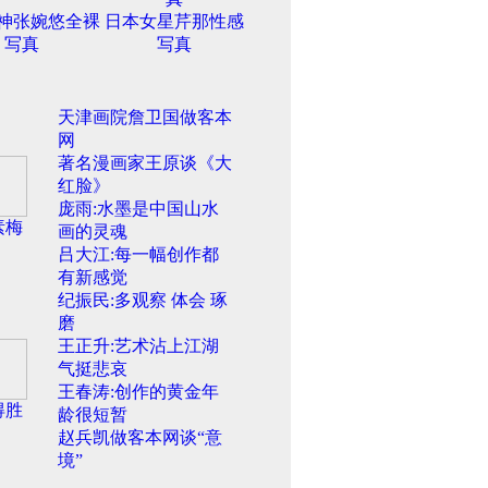
神张婉悠全裸
日本女星芹那性感
写真
写真
天津画院詹卫国做客本
网
著名漫画家王原谈《大
红脸》
庞雨:水墨是中国山水
素梅
画的灵魂
吕大江:每一幅创作都
有新感觉
纪振民:多观察 体会 琢
磨
王正升:艺术沾上江湖
气挺悲哀
王春涛:创作的黄金年
得胜
龄很短暂
赵兵凯做客本网谈“意
境”