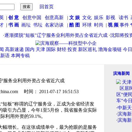
回首页
英
|
创 意
创意中国
创意高新
|
文 娱
文化
娱乐
影视
读书
英才
|
书 画
画坛
书坛
名家访谈
|
酷 图
环球
时尚
|
视 频
事件
逐渐摆脱"短板"辽宁服务业利用外资占全省近六成
·
沈阳将投资2
闻
高新速递
国内
天津
国际
财经
投资
新区巡礼
渤海金项链
今
说新语
本网专稿
滨海新闻
辽宁服务业利用外资占全省近六成
.com 时间： 2011-07-17 16:51:53
“短板”称谓的辽宁服务业，正成为全省经济发
·
中新天
的吸引力凸显，今年1至5月份，我省服务业实际
·
滨海新
际利用外资的59.1%。
·
滨海新
幅增长。在这张成绩单中，最为抢眼的是服务