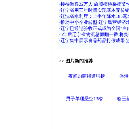
·
接待游客22万人 旅顺樱桃采摘节“摘
·
辽宁省用三年时间实现基本无传销 
·
辽沈省水利厅：上半年降水185
·
推动中小企业转型 辽宁民营经济
·
辽宁已通过验收正式成为全国“白
·
5年后辽宁省物流总额翻一番 将突
·
辽宁集中展示食品药品打假成果 涉
>>
图片新闻推荐
一夜间24商铺遭强拆
香港
男子单腿悬空13楼
骆玉