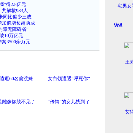
”得2.8亿元
宅男女
共解救983人
毫米同比偏少三成
增加值增长超两成
访谈
内障无障碍省”
破10万亿元
案3500余万元
王
遣返60名偷渡妹
女白领遭遇“呼死你”
笙雕像锣鼓不见了
“传销”的女儿找到了
艾