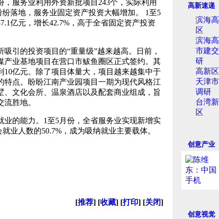
份，服务业利用外资新批项目243个，实际利用
高新速递
纷纷落地，服务业固定资产投资大幅增加。 1至5
滨海高
7.1亿元，增长42.7%，高于全省固定资产投资
区
滨海高
市建交
吸引的投资项目的“重量级”越来越高。日前，
研
媒产业基地项目在营口市鲅鱼圈区正式签约。其
高新区
到10亿元。除了项目体量大，项目越来越集中于
天津市
的特点。盼盼江南产业园项目一期为现代风格江
调研
墅、文化会所、温泉酒店以及配套商业组成，旨
台湾新
交流胜地。
区
业的能力。1至5月份，全省服务业实现新增实
会就业人数的50.7%，成为吸纳就业主要载体。
创意产业
[
推荐
] [
收藏
] [
打印
] [
关闭
]
创意视觉