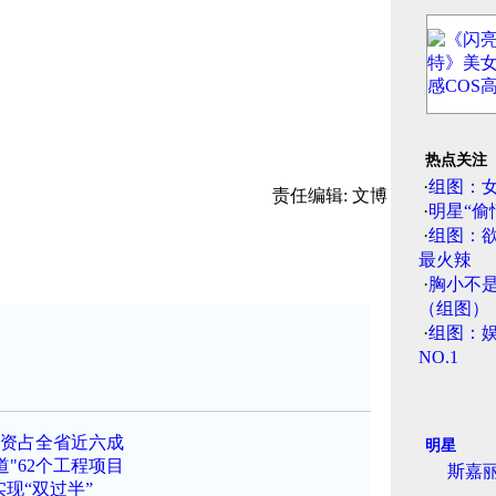
热点关注
·
组图：
责任编辑: 文博
·
明星“偷
·
组图：
最火辣
·
胸小不
（组图）
·
组图：娱
NO.1
外资占全省近六成
明星
"62个工程项目
斯嘉
现“双过半”