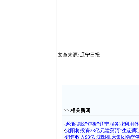
文章来源: 辽宁日报
>>
相关新闻
·
逐渐摆脱"短板"辽宁服务业利用
·
沈阳将投资23亿元建蒲河"生态廊道
·
销售收入93亿 沈阳机床集团强势实