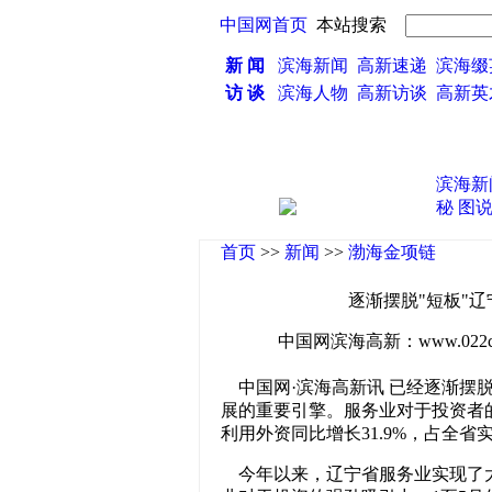
中国网首页
本站搜索
新 闻
滨海新闻
高新速递
滨海缀
访 谈
滨海人物
高新访谈
高新
·
滨海新
秘
图
首页
>>
新闻
>>
渤海金项链
逐渐摆脱"短板"
中国网滨海高新：www.022china
中国网·滨海高新讯 已经逐渐摆脱
展的重要引擎。服务业对于投资者
利用外资同比增长31.9%，占全省实
今年以来，辽宁省服务业实现了大