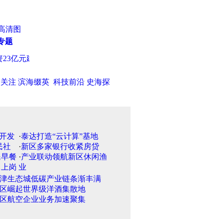
高清图
专题
3亿元建蒲河"生态廊道"62个工程项目
·
销售收入93亿 沈阳机床集
日关注
滨海缀英
科技前沿
史海探
·
泰达打造“云计算”基地
·
新区多家银行收紧房贷
·
产业联动领航新区休闲渔
业
津生态城低碳产业链条渐丰满
区崛起世界级洋酒集散地
区航空企业业务加速聚集