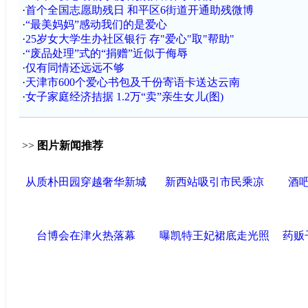
·
首个全国志愿助残日 和平区6街道开通助残微博
·
“最美妈妈”感动我们的是爱心
·
25岁女大学生办社区银行 存"爱心"取"帮助"
·
“废品处理”式的“捐赠”近似于侮辱
·
仅有同情还远远不够
·
天津市600个爱心书包及千份寄语卡送达云南
·
女子家庭经济拮据 1.2万“卖”亲生女儿(图)
>>
图片新闻推荐
从质朴田园穿越奢华新城
新西站吸引市民乘凉
酒
台博会在津火热落幕
曝凯特王妃裙底走光照
药贩