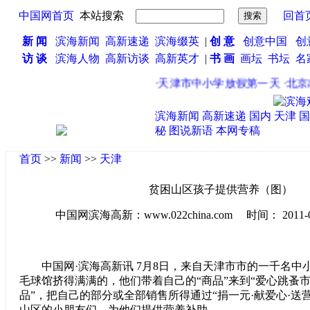
中国网首页
本站搜索
回首
新 闻
滨海新闻
高新速递
滨海缀英
|
创 意
创意中国
创
访 谈
滨海人物
高新访谈
高新英才
|
书 画
画坛
书坛
名
·
天津市中小学放假第一天
·
北京出
滨海新闻
高新速递
国内
天津
国
秘
图说新语
本网专稿
首页
>>
新闻
>>
天津
贫困山区孩子提供营养（图）
中国网滨海高新：www.022china.com 时间： 2011-07-1
中国网·滨海高新讯 7月8日，来自天津市市的一千名中
毛球馆挤得满满的，他们带着自己的“商品”来到“爱心跳蚤市
品”，把自己的部分或全部销售所得通过“捐一元·献爱心·送
山区的小朋友们，为他们提供营养补助。