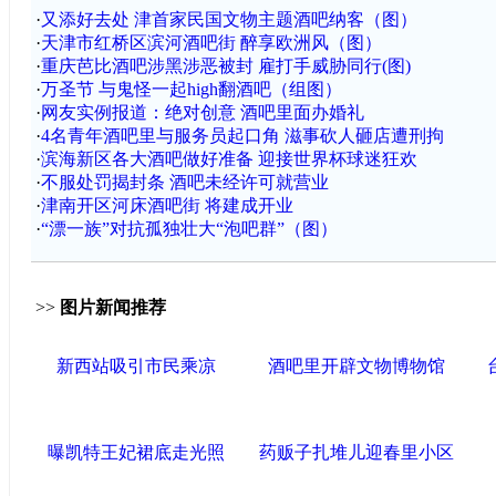
·
又添好去处 津首家民国文物主题酒吧纳客（图）
·
天津市红桥区滨河酒吧街 醉享欧洲风（图）
·
重庆芭比酒吧涉黑涉恶被封 雇打手威胁同行(图)
·
万圣节 与鬼怪一起high翻酒吧（组图）
·
网友实例报道：绝对创意 酒吧里面办婚礼
·
4名青年酒吧里与服务员起口角 滋事砍人砸店遭刑拘
·
滨海新区各大酒吧做好准备 迎接世界杯球迷狂欢
·
不服处罚揭封条 酒吧未经许可就营业
·
津南开区河床酒吧街 将建成开业
·
“漂一族”对抗孤独壮大“泡吧群”（图）
>>
图片新闻推荐
新西站吸引市民乘凉
酒吧里开辟文物博物馆
曝凯特王妃裙底走光照
药贩子扎堆儿迎春里小区