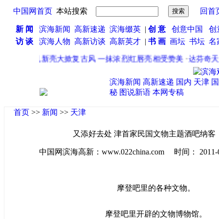
中国网首页
本站搜索
回首
新 闻
滨海新闻
高新速递
滨海缀英
|
创 意
创意中国
创
访 谈
滨海人物
高新访谈
高新英才
|
书 画
画坛
书坛
名
·
巩新亮大掀复古风 一抹浓烈红唇亮相受赞美
·
达芬奇天价
滨海新闻
高新速递
国内
天津
国
秘
图说新语
本网专稿
首页
>>
新闻
>>
天津
又添好去处 津首家民国文物主题酒吧纳客
中国网滨海高新：www.022china.com 时间： 2011-07-1
摩登吧里的各种文物。
摩登吧里开辟的文物博物馆。