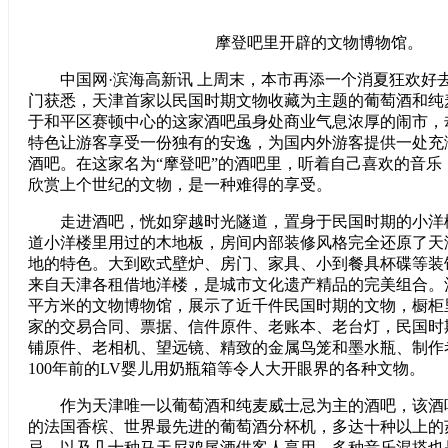
摩登吧里开辟的文物博物馆。
中国网·滨海高新讯 上周末，本市再添一个消夏狂欢好
门获悉，天津首家以民国时期文物收藏为主题的葡萄酒和纯
于和平区赛顿中心的这家酒吧虽身处商业气息浓厚的闹市，
特色让游客享受一份独有的安逸，为国内外游客提供一处充
酒吧。在这家名为“摩登吧”的酒吧里，听着自己喜欢的音乐
欣赏上个世纪的文物，是一种难得的享受。
走进酒吧，恍如穿越时光隧道，置身于民国时期的小洋
道小洋楼里用过的木地板，房间内部装修风格完全还原了天
地的特色。大到欧式壁炉、房门、家具、小到餐具杯碟等装
来自天津各租借地洋楼，是城市文化遗产精品的完美组合。
平方米的文物博物馆，展示了近千件民国时期的文物，橱柜
家的交易合同、票据、信件原件、老账本、老台灯，民国时期
铺原件、老相机、望远镜、精致的金属鸟笼和墨水瓶、制作
100年前的LV婴儿用奶瓶箱等令人大开眼界的各种文物。
作为天津唯一以葡萄酒和纯麦威士忌为主的酒吧，该酒
的法国香槟、世界最先进的葡萄酒分杯机，多达十种以上的
忌，以及几十种马天尼鸡尾酒供客人享用。多种音乐混搭也