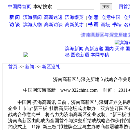
中国网首页
本站搜索
回首
新 闻
滨海新闻
高新速递
滨海缀英
|
创 意
创意中国
创
访 谈
滨海人物
高新访谈
高新英才
|
书 画
画坛
书坛
名
·
济南高新区与深交所建立
滨海新闻
高新速递
国内
天津
国
秘
图说新语
本网专稿
首页
>>
新闻
>>
新区巡礼
济南高新区与深交所建立战略合作关
中国网滨海高新：www.022china.com 时间： 2011-07-1
中国网·滨海高新讯 日前，济南高新区与深圳证券交易
企业上市与“新三板”挂牌高层论坛成功举办，双方签订园区
战略合作意向书，将合力为济南高新区企业改制、“新三板”
济南高新区由此成为全国首个与深交所结成战略合作伙伴的
约仪式上，11家“新三板”拟挂牌企业与主办券商签署辅导协