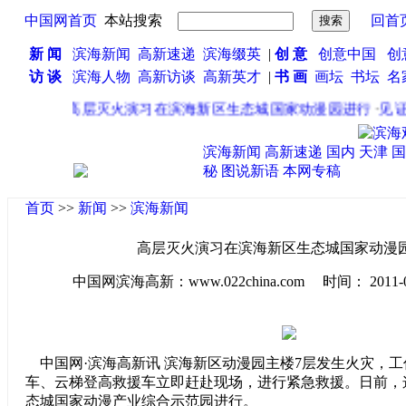
中国网首页
本站搜索
回首
新 闻
滨海新闻
高新速递
滨海缀英
|
创 意
创意中国
创
访 谈
滨海人物
高新访谈
高新英才
|
书 画
画坛
书坛
名
·
高层灭火演习在滨海新区生态城国家动漫园进行
·
见证
滨海新闻
高新速递
国内
天津
国
秘
图说新语
本网专稿
首页
>>
新闻
>>
滨海新闻
高层灭火演习在滨海新区生态城国家动漫
中国网滨海高新：www.022china.com 时间： 2011-06-0
中国网·滨海高新讯 滨海新区动漫园主楼7层发生火灾，
车、云梯登高救援车立即赶赴现场，进行紧急救援。日前，
态城国家动漫产业综合示范园进行。