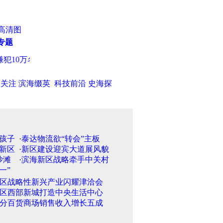
高清图
专题
犯10万名
·
长安街英菲尼迪车祸案追踪：肇事司机已上诉(图)
·
汉
日关注
滨海缀英
科技前沿
史海探
·
泰达物流欲“转会”主板
·
新区建设迎宾大道展风貌
·
滨海新区战略牵手中关村
区战略性新兴产业闪耀津洽会
区西部新城打造中央生活中心
分百货商场销售收入增长五成