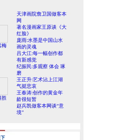
天津画院詹卫国做客本
网
著名漫画家王原谈《大
红脸》
庞雨:水墨是中国山水
素梅
画的灵魂
吕大江:每一幅创作都
有新感觉
纪振民:多观察 体会 琢
磨
王正升:艺术沾上江湖
气挺悲哀
王春涛:创作的黄金年
得胜
龄很短暂
赵兵凯做客本网谈“意
境”