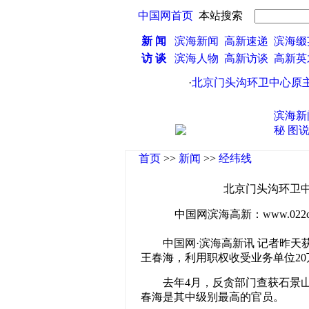
中国网首页
本站搜索
新 闻
滨海新闻
高新速递
滨海缀
访 谈
滨海人物
高新访谈
高新
·
北京门头沟环卫中心原主任
滨海新
秘
图
首页
>>
新闻
>>
经纬线
北京门头沟环卫中
中国网滨海高新：www.022china
中国网·滨海高新讯 记者昨天
王春海，利用职权收受业务单位20
去年4月，反贪部门查获石景
春海是其中级别最高的官员。