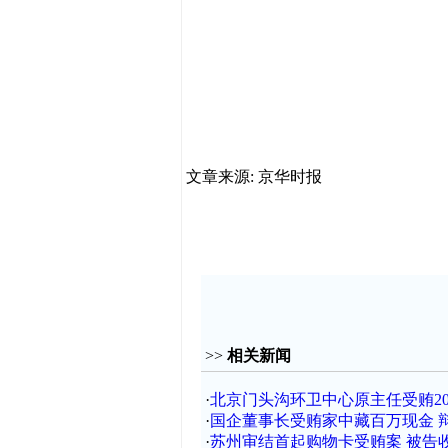
文章来源: 京华时报
>>
相关新闻
·
北京门头沟环卫中心原主任受贿20
·
国企董事长受贿家中藏百万现金 
·
苏州审结首起购物卡受贿案 被告收