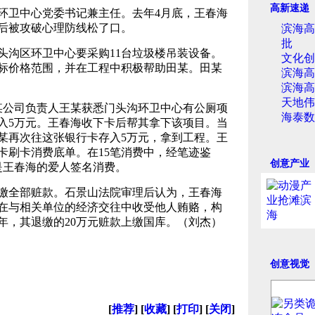
高新速递
区环卫中心党委书记兼主任。去年4月底，王春海
后被攻破心理防线松了口。
滨海高
批
门头沟区环卫中心要采购11台垃圾楼吊装设备。
文化创
标价格范围，并在工程中积极帮助田某。田某
滨海高
滨海高
天地伟
京某公司负责人王某获悉门头沟环卫中心有公厕项
海泰数
入5万元。王春海收下卡后帮其拿下该项目。当
王某再次往这张银行卡存入5万元，拿到工程。王
卡刷卡消费底单。在15笔消费中，经笔迹鉴
创意产业
是王春海的爱人签名消费。
缴全部赃款。石景山法院审理后认为，王春海
在与相关单位的经济交往中收受他人贿赂，构
年，其退缴的20万元赃款上缴国库。（刘杰）
创意视觉
[
推荐
] [
收藏
] [
打印
] [
关闭
]