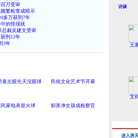
贿百万受审
访谈
员频繁检查成暗示
0多万获刑7年
标中的怪现状
原总裁吴建文受审
获刑12年
刑3年
王
男童左眼先天没眼球
民俗文化艺术节开幕
艾
居民家电表冒火球
郁美净女孩成检察官