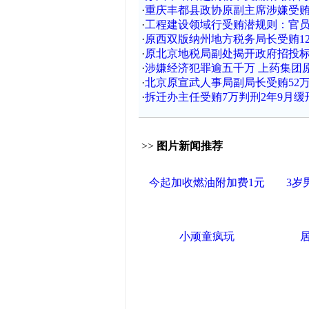
·
重庆丰都县政协原副主席涉嫌受
·
工程建设领域行受贿潜规则：官
·
原西双版纳州地方税务局长受贿12
·
原北京地税局副处揭开政府招投
·
涉嫌经济犯罪逾五千万 上药集团
·
北京原宣武人事局副局长受贿52万
·
拆迁办主任受贿7万判刑2年9月缓
>>
图片新闻推荐
今起加收燃油附加费1元
3岁
小顽童疯玩