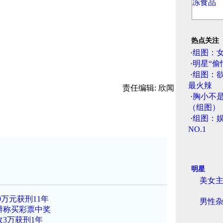
热点关注
·
组图：
·
明星“偷
·
组图：
最火辣
责任编辑: 欣闻
·
胸小不
（组图）
·
组图：娱
NO.1
明星
美女
万元获刑11年
男性杂
辩称买彩票中奖
3万获刑1年