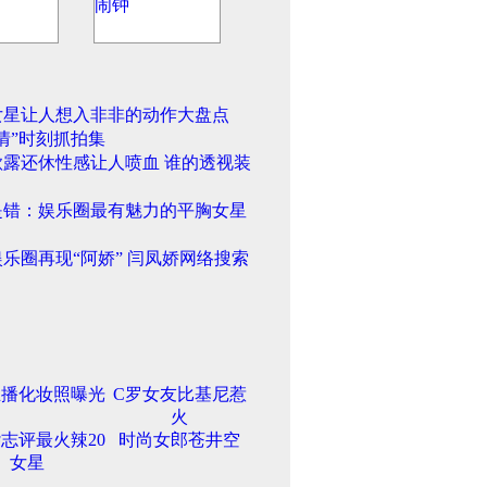
女星让人想入非非的动作大盘点
情”时刻抓拍集
欲露还休性感让人喷血 谁的透视装
是错：娱乐圈最有魅力的平胸女星
乐圈再现“阿娇” 闫凤娇网络搜索
主播化妆照曝光
C罗女友比基尼惹
火
志评最火辣20
时尚女郎苍井空
女星