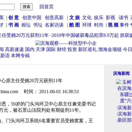
回首页
英
|
创 意
创意中国
创意高新
|
文 娱
文化
娱乐
影视
读书
英才
|
书 画
画坛
书坛
名家访谈
|
酷 图
环球
时尚
|
视 频
事件
受贿20万元获刑11年
·
2010年中国破获毒品犯罪8.9万起 抓获嫌
闻
高新速递
国内
天津
国际
财经
投资
新区巡礼
渤海金项链
今
说新语
本网专稿
滨海新闻
心原主任受贿20万元获刑11年
.com 时间： 2011-06-01 16:38:53
获悉，59岁的门头沟环卫中心原主任兼党委书记
·
滨海新
万元，被石景山法院判处有期徒刑11年。
·
滨海新
·
新区部
山、门头沟环卫系统6名重要官员受贿窝案，王