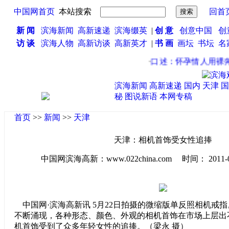
中国网首页
本站搜索
回首
新 闻
滨海新闻
高新速递
滨海缀英
|
创 意
创意中国
创
访 谈
滨海人物
高新访谈
高新英才
|
书 画
画坛
书坛
名
·
口述：怀孕情人用裸奔
滨海新闻
高新速递
国内
天津
国
秘
图说新语
本网专稿
首页
>>
新闻
>>
天津
天津：相机首饰受女性追捧
中国网滨海高新：www.022china.com 时间： 2011-05-2
中国网·滨海高新讯 5月22日拍摄的微缩版单反照相机戒指
不断涌现，各种形态、颜色、外观的相机首饰在市场上层出
机首饰受到了众多年轻女性的追捧。（梁永 摄）