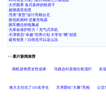
·
大开眼界 各式各样的怪房子
·
超级搞笑创意
·
另类“发型”设计亮相台北
·
面包机闹钟 还兼充电器
·
跑车概念的电脑桌
·
为革命保护听力！充气式耳机
·
天津将启“卓越”培养计划 大学生“晒”创意
·
超有创意！白纸也可以这么玩
>>
图片新闻推荐
相机首饰受女性追捧
马路边叫卖假出租顶灯
友
南大主任坑了103名学生
天津西站“大脑”亮相
公交