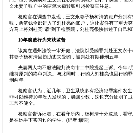
文永妻子账户中的两笔大额转账引起检察官注意。
检察官在调查中发现，王文永妻子杨树清的账户分别有5
账，两笔钱全部进入了刘桂亮的账户，这让案件有了重大突
方马上将刘桂亮“请”到了检察院，刘桂亮很快供述了自己和
10年腐败行为未获监督
该案在通州法院一审开庭，法院以受贿罪判处王文永十
其妻子杨树清因协助丈夫受贿，被判处有期徒刑五年。
夫妻两人均不服法院判决向市二中院提起上诉。今年2月
维持原判的终审判决。与此同时，行贿人刘桂亮也因行贿罪
刑两年。
检察官认为，近几年，卫生系统多有经济犯罪案件发生
罪可以维持10年没人发现的，确属少数，这也充分证明了
非常不健全。
检察官告诉记者，在看守所内，杨树清十分尴尬，看守
是在她手下实习过的学生。(记者 穆奕)