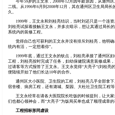
今年59岁的王文永，2008年12月因年龄原因，从通州
二线。从1996年6月到2008年12月，其在通州区卫生局局
久。
1999年，王文永和刘桂亮结识，当时刘还只是一个连
刘桂亮试探着接触王文永，并多次暗示，想让其通过局长的
系统内的装修工程。
觉得自己也可获利的王文永并没有排斥刘桂亮，他明确
统内有活，一定想着你”。
1999年底，通过王文永的钦点，刘桂亮承接了通州区
工程，刘桂亮按时完成了任务，妇幼保健院满意装修成果，
过请客等方式报答了王文永。王文永觉得“大亮子”(刘桂亮
便陆续开始了他们长达10年的合作。
通州区大小医院、卫生院的工程，刘桂亮几乎全部拿下
宿舍楼、病房工程，还有潞城、梨园、大杜社卫生院工程等
王文永经常在请各大医院院长吃饭的时候提到，让大家
们也都心领神会，而“大亮子”为饭局买单也成了顺理成章的
工程招标形同虚设