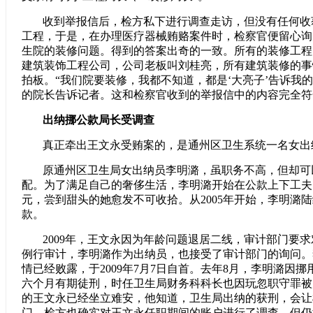
收到举报信后，检方私下进行调查走访，但没有任何收
工程，于是，在办理医疗器械贿赂案件时，检察官便留心询
生院的装修问题。得到的答案出奇的一致。所有的装修工程
建筑装饰工程公司，公司老板叫刘桂亮，所有建筑装修的事
拍板。“我们院要装修，我都不知道，都是‘大亮子’告诉我
的院长告诉记者。这和检察官收到的举报信中的内容完全符
出纳挪公款局长受调查
真正牵出王文永受贿案的，是通州区卫生系统一名女出
原通州区卫生局女出纳员李明潞，虽职务不高，但却可
配。为了满足自己的奢侈生活，李明潞开始在公款上下工夫，
元，尝到甜头的她愈发不可收拾。从2005年开始，李明潞陆
款。
2009年，王文永因为年龄问题退居二线，审计部门要
例行审计，李明潞作为出纳员，也接受了审计部门的询问。
情已经败露，于2009年7月7日自首。去年8月，李明潞因
六个月有期徒刑，时任卫生局财务科科长也因玩忽职守罪被
的王文永已经坐立难安，他知道，卫生局出纳的获刑，会让
门。检方也确实对王文永任职期间的账户进行了调查，但仍