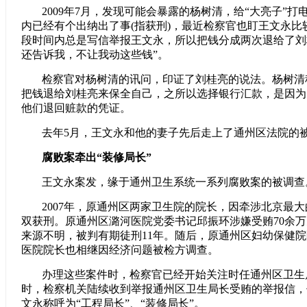
2009年7月，发现可能会暴露的杨树清，给“大亮子”
内已经有个出纳出了事(指获刑)，最近检察官也盯王文永比
段时间内总是写信举报王文永，所以把钱分成两次退给了刘
还告诉我，不让我动这些钱”。
检察官对杨树清的讯问，印证了刘桂亮的说法。杨树清
把钱退给刘桂亮来保全自己，之所以选择银行汇款，是因为
他们退回赃款的凭证。
去年5月，王文永和他的妻子先后走上了通州区法院的
腐败案牵出“装修局长”
王文永案发，缘于通州卫生系统一系列腐败案的被调查
2007年，原通州区两家卫生院的院长，因牵涉北京最
双获刑。原通州区潞河医院党委书记邱振环涉嫌受贿70余万
来源不明，被判有期徒刑11年。随后，原通州区妇幼保健
医院院长也相继因经济问题被检方调查。
办理这些案件时，检察官已经开始关注时任通州区卫生
时，检察机关陆续收到举报通州区卫生局长受贿的举报信，
文永称呼为“工程局长”、“装修局长”。