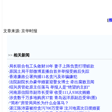
[
文章来源: 京华时报
>>
相关新闻
·
局长联合包工头敛财10年 妻子上阵负责打理赃款
·
原国土局干部微博直播自首并举报受贿后失踪
·
香港廉政公署拘捕11名贪污及诈骗嫌犯
·
法院副院长办豪华婚宴迎娶女博士 牵出腐败丑闻
·
绍兴房管处原主任落马 举报人是“绝望的主妇”
·
河南原信阳市副市长受审 收受111人938次贿赂
·
涉贪数千万多地购房37套 青岛远洋原副总受审(图)
·
“简朴”房管局局长为什么会落马？
·
湛江陈沛霖被控贪污700万受审 汶川地震次日摆婚宴