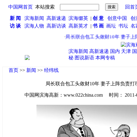
中国网首页
本站搜索
回首
新 闻
滨海新闻
高新速递
滨海缀英
|
创 意
创意中国
创
访 谈
滨海人物
高新访谈
高新英才
|
书 画
画坛
书坛
名
·
局长联合包工头敛财10年 妻子上阵
滨海新闻
高新速递
国内
天津
国
秘
图说新语
本网专稿
首页
>>
新闻
>>
经纬线
局长联合包工头敛财10年 妻子上阵负责打
中国网滨海高新：www.022china.com 时间： 2011-04-1