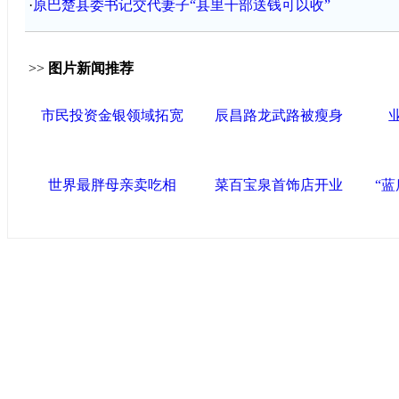
·
原巴楚县委书记交代妻子“县里干部送钱可以收”
>>
图片新闻推荐
市民投资金银领域拓宽
辰昌路龙武路被瘦身
世界最胖母亲卖吃相
菜百宝泉首饰店开业
“
导航中国
中国政府网
|
中国网
|
人民网
|
新华网
|
央视网
|
国际
产党新闻
|
中国创新网
联盟高新
海泰控股集团
|
BPO基地
|
海泰投资担保
|
力神电
区
区
|
北辰科技园区
联盟滨海
滨海新区网
|
泰达在线
|
开发区贸促网
|
滨海参观
友情链接
天津政务网
|
北方网
|
天津网
|
今晚网
|
新华网天津