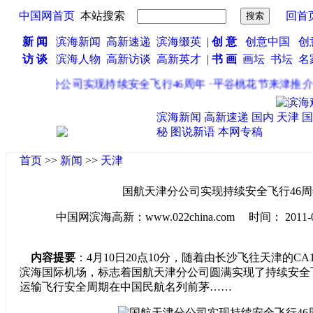
中国网首页
本站搜索
回首
新 闻
滨海新闻
高新速递
滨海缀英
|
创 意
创意中国
创
访 谈
滨海人物
高新访谈
高新英才
|
书 画
画坛
书坛
名
国航天津分公司实现持续安全飞行46周年
·
平谷桃花节来津推介 
滨海新闻
高新速递
国内
天津
国
秘
图说新语
本网专稿
首页
>>
新闻
>>
天津
国航天津分公司实现持续安全飞行46周
中国网滨海高新：www.022china.com 时间： 2011-04-1
内容提要
：4月10日20点10分，随着由长沙飞往天津的CA
滨海国际机场，标志着国航天津分公司圆满实现了持续安全
运输飞行安全周期在中国民航名列前茅……