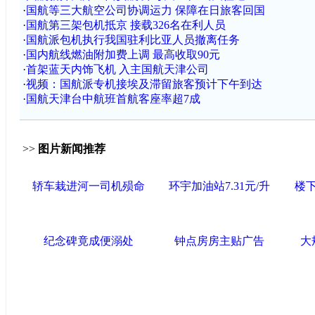
·
国航等三大航空公司协调运力 保障在日旅客回国
·
国航第三架包机抵京 接载326名在利人员
·
国航派包机执行我国驻利比亚人员撤离任务
·
国内航线燃油附加费上调 最高收取90元
·
首架蓝天内饰飞机 入主国航天津公司
·
视频：国航派专机接埃及滞留旅客预计下午到达
·
国航天津台中航班首航客座率超7成
>>
图片新闻推荐
轿车栽进河一司机殒命
环宇加油站7.31元/升
楼
纪念碑竟成便溺处
钟点房房主贴广告
大