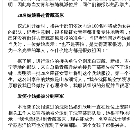
明，因此每当女青年被随机派位后，同伴们都报以热烈掌声
28名姑娘将赴青藏高原
仪式刚开始时，接兵干部们依次向这100名即将成为女
的部队，记者注意到，很多应征女青年都非常专注地听着，
己还没有做好去青藏高原服役的准备”。当记者询问这些姑
当兵时，一位姑娘表示：“也不是害怕，是觉得离家很远。
为一名光荣的军人，在什么地方都是报效祖国！”
据了解，进行派位的接兵单位分别来自西藏、新疆、吉
宁等地的部队，来自总后青藏兵站的接兵干部率先按下了派
键，表明第一批28名应征女青年将到这个兵站服役。第一个
生。这名叫李伟的姑娘是山东淄博人，“我在沈阳航空学院
原服役我已经做好了心理准备，我服从组织的分配并且很愿
爱笑小姑娘被分到空军
本报曾多次报道过的沈阳姑娘刘欣明一直在座位上安静
相关工作人员宣布她被分派到了沈空某部队后，她很平静地
示，“我也曾想过到青藏高原，现在能成为一名空军战士我也
学苏恩洋恰巧也分配到了空军部队，两个女孩子都很兴奋。