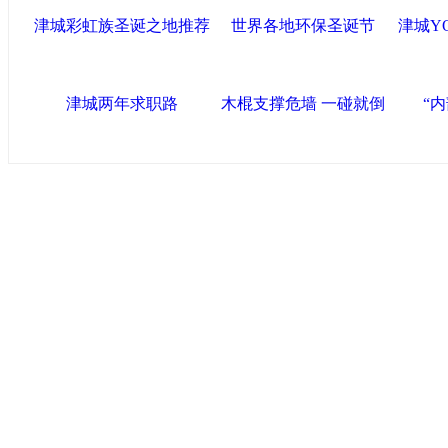
津城彩虹族圣诞之地推荐
世界各地环保圣诞节
津城Y
津城两年求职路
木棍支撑危墙 一碰就倒
“
中国政府网
|
中国网
|
人民网
|
新华网
|
央视网
|
国际在线
|
中
中国共产党新闻
|
中国人权
|
学习时报
|
中国法院网
|
北青网
心
联盟滨海
天津滨海新区官方网站
|
泰达在线
|
滨海新闻网 |
天津开发区
塘沽政务网
|
大港区信息网
|
海泰投资担保
|
滨海新区参观考
友情链接
天津政务网
|
天津科技网
|
北方网
|
天津网
|
今晚报
|
新华网
天津法院网
|
天津市质量技术监督信息网
|
ChinaJoy
|
天津文化信息网
|