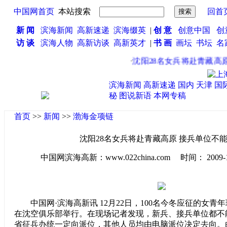
中国网首页
本站搜索
回首
新 闻
滨海新闻
高新速递
滨海缀英
|
创 意
创意中国
创
访 谈
滨海人物
高新访谈
高新英才
|
书 画
画坛
书坛
名
·
沈阳28名女兵将赴青藏高原
滨海新闻
高新速递
国内
天津
国
秘
图说新语
本网专稿
首页
>>
新闻
>>
渤海金项链
沈阳28名女兵将赴青藏高原 接兵单位不
中国网滨海高新：www.022china.com 时间： 2009-12-2
中国网·滨海高新讯 12月22日，100名今冬应征的女青
在沈空俱乐部举行。在现场记者发现，新兵、接兵单位都不
省征兵办统一定向派位，其他人员均由电脑派位决定去向。