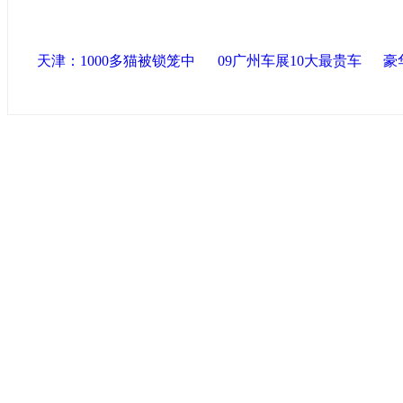
天津：1000多猫被锁笼中
09广州车展10大最贵车
豪
中国政府网
|
中国网
|
人民网
|
新华网
|
央视网
|
国际在线
|
中
中国共产党新闻
|
中国人权
|
学习时报
|
中国法院网
|
北青网
心
联盟滨海
天津滨海新区官方网站
|
泰达在线
|
滨海新闻网 |
天津开发区
塘沽政务网
|
大港区信息网
|
海泰投资担保
|
滨海新区参观考
友情链接
天津政务网
|
天津科技网
|
北方网
|
天津网
|
今晚报
|
新华网
津警务网
|
天津法院网
|
天津市质量技术监督信息网
|
ChinaJoy
|
天津文化信息网
|
网
|
新塘沽论坛
|
彩虹音乐网