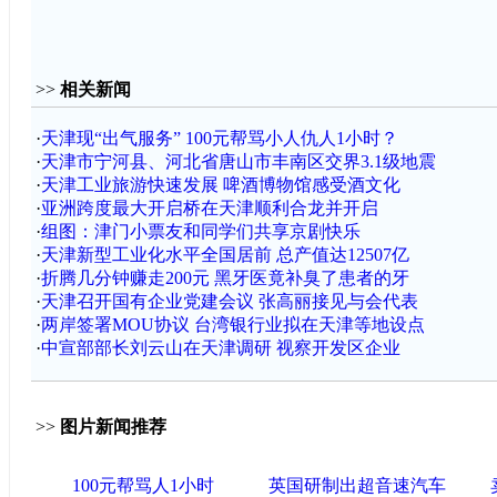
>>
相关新闻
·
天津现“出气服务” 100元帮骂小人仇人1小时？
·
天津市宁河县、河北省唐山市丰南区交界3.1级地震
·
天津工业旅游快速发展 啤酒博物馆感受酒文化
·
亚洲跨度最大开启桥在天津顺利合龙并开启
·
组图：津门小票友和同学们共享京剧快乐
·
天津新型工业化水平全国居前 总产值达12507亿
·
折腾几分钟赚走200元 黑牙医竟补臭了患者的牙
·
天津召开国有企业党建会议 张高丽接见与会代表
·
两岸签署MOU协议 台湾银行业拟在天津等地设点
·
中宣部部长刘云山在天津调研 视察开发区企业
>>
图片新闻推荐
100元帮骂人1小时
英国研制出超音速汽车