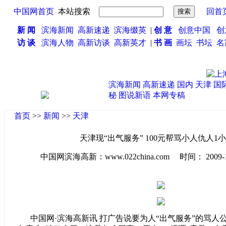
中国网首页
本站搜索
回首
新 闻
滨海新闻
高新速递
滨海缀英
|
创 意
创意中国
创
访 谈
滨海人物
高新访谈
高新英才
|
书 画
画坛
书坛
名
滨海新闻
高新速递
国内
天津
国
秘
图说新语
本网专稿
首页
>>
新闻
>>
天津
天津现“出气服务” 100元帮骂小人仇人1
中国网滨海高新：www.022china.com 时间： 2009-11-2
中国网·滨海高新讯 打广告说要为人“出气服务”的骂人