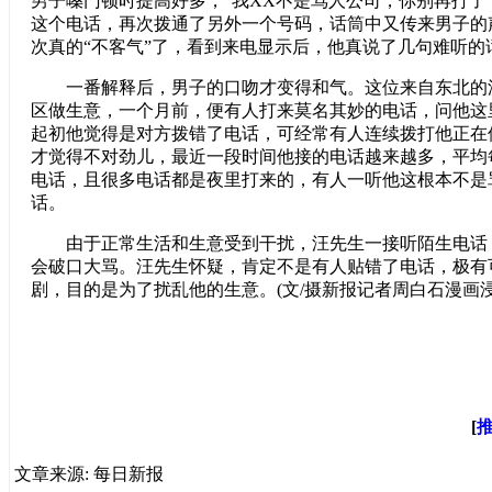
男子嗓门顿时提高好多，“我XX不是骂人公司，你别再打了
这个电话，再次拨通了另外一个号码，话筒中又传来男子的
次真的“不客气”了，看到来电显示后，他真说了几句难听的
一番解释后，男子的口吻才变得和气。这位来自东北的
区做生意，一个月前，便有人打来莫名其妙的电话，问他这里
起初他觉得是对方拨错了电话，可经常有人连续拨打他正在
才觉得不对劲儿，最近一段时间他接的电话越来越多，平均
电话，且很多电话都是夜里打来的，有人一听他这根本不是
话。
由于正常生活和生意受到干扰，汪先生一接听陌生电话
会破口大骂。汪先生怀疑，肯定不是有人贴错了电话，极有
剧，目的是为了扰乱他的生意。(文/摄新报记者周白石漫画浸
[
文章来源: 每日新报